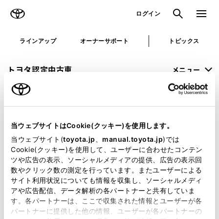
TOYOTA
検索
メニュ
ログイン
ラインアップ
オーナーサポート
トピックス
トヨタ認定中古車
メニュー
未設定
お気に入り
保存した見積り
閲覧履歴
当ウェブサイトはCookie(クッキー)を使用します。
申し訳ございません。
当ウェブサイト(
toyota.jp
、
manual.toyota.jp
)では
Cookie(クッキー)を使用して、ユーザーに合わせたコンテン
何らかの問題が発生しました。
ツや広告の表示、ソーシャルメディアの提供、広告の表示回
数やクリック数の測定を行っています。またユーザーによる
恐れ入りますが、しばらく経ってから
サイト利用状況についても情報を収集し、ソーシャルメディ
アや広告配信、データ解析の各パートナーと共有していま
再度、お試し下さい。
す。各パートナーは、ここで収集された情報とユーザーが各
パートナーに提供した他の情報、ユーザーが各パートナーの