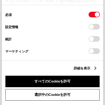
サービスを使用したときに収集した他の情報を組み合わせて
使用することがあります。当ウェブサイトの使用を続行する
同
とCookie(クッキー)に同意したこととなります。
必須
意
の
「すべてのCookieを許可」をクリックすることで、お客様の
FAQ・お問い合わせ
選
デバイスにすべてのCookie(クッキー)が保存されることに同
設定情報
択
意したことになります。Cookie(クッキー)のオプトアウト、
設定の変更、同意を撤回したりするにあたっては、当社の
関連サイト
統計
「
Cookie（クッキー）情報の取り扱いについて
」をご覧くだ
さい。
関連サービス
マーケティング
公式SNS
詳細を表示
LINE
X
Facebook
YouTube
Instagram
すべてのCookieを許可
トヨタイムズ
選択中のCookieを許可
TOYOTA Mail Magazine