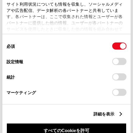
サイト利用状況についても情報を収集し、ソーシャルメディ
アや広告配信、データ解析の各パートナーと共有していま
す。各パートナーは、ここで収集された情報とユーザーが各
パートナーに提供した他の情報、ユーザーが各パートナーの
サービスを使用したときに収集した他の情報を組み合わせて
丁目番地
必須
使用することがあります。当ウェブサイトの使用を続行する
同
とCookie(クッキー)に同意したこととなります。
必須
意
の
「すべてのCookieを許可」をクリックすることで、お客様の
選
デバイスにすべてのCookie(クッキー)が保存されることに同
設定情報
択
意したことになります。Cookie(クッキー)のオプトアウト、
設定の変更、同意を撤回したりするにあたっては、当社の
建物名
任意
統計
「
Cookie（クッキー）情報の取り扱いについて
」をご覧くだ
さい。
マーケティング
詳細を表示
ご希望の連絡方法
必須
すべてのCookieを許可
Eメール