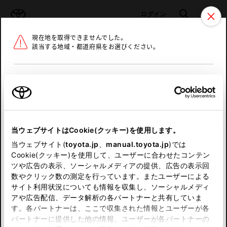
TOYOTA
検索
メニュ
ログイン
現在地を取得できませんでした。
ラインアップ
オーナーサポート
トピックス
該当する地域・都道府県をお選びください。
トヨタ認定中古車
メニュー
北海道
未設定
お気に入り
保存した見積り
閲覧履歴
東北
当ウェブサイトはCookie(クッキー)を使用します。
関東
申し訳ございません。
当ウェブサイト(
toyota.jp
、
manual.toyota.jp
)では
Cookie(クッキー)を使用して、ユーザーに合わせたコンテン
中部
何らかの問題が発生しました。
ツや広告の表示、ソーシャルメディアの提供、広告の表示回
数やクリック数の測定を行っています。またユーザーによる
恐れ入りますが、しばらく経ってから
サイト利用状況についても情報を収集し、ソーシャルメディ
近畿
アや広告配信、データ解析の各パートナーと共有していま
再度、お試し下さい。
す。各パートナーは、ここで収集された情報とユーザーが各
中国
パートナーに提供した他の情報、ユーザーが各パートナーの