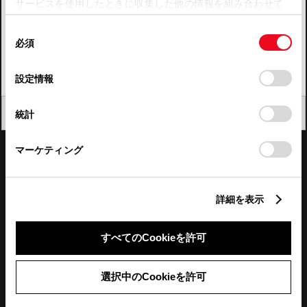
サービスを使用したときに収集した他の情報を組み合わせて
使用することがあります。当ウェブサイトの使用を続行する
四国
同
とCookie(クッキー)に同意したこととなります。
必須
意
九州・沖縄
の
「すべてのCookieを許可」をクリックすることで、お客様の
FAQ・お問い合わせ
選
デバイスにすべてのCookie(クッキー)が保存されることに同
設定情報
択
意したことになります。Cookie(クッキー)のオプトアウト、
設定の変更、同意を撤回したりするにあたっては、当社の
関連サイト
閉じる
統計
「
Cookie（クッキー）情報の取り扱いについて
」をご覧くだ
さい。
関連サービス
マーケティング
公式SNS
詳細を表示
LINE
X
Facebook
YouTube
Instagram
すべてのCookieを許可
トヨタイムズ
選択中のCookieを許可
TOYOTA Mail Magazine