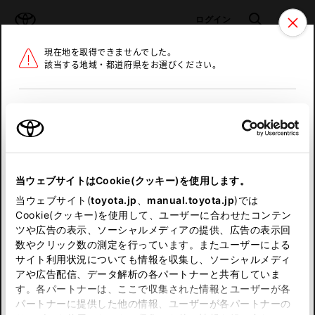
TOYOTA
検索
メニュ
ログイン
現在地を取得できませんでした。
ラインアップ
オーナーサポート
トピックス
該当する地域・都道府県をお選びください。
トヨタ認定中古車
メニュー
北海道
未設定
お気に入り
保存した見積り
閲覧履歴
東北
当ウェブサイトはCookie(クッキー)を使用します。
関東
申し訳ございません。
当ウェブサイト(
toyota.jp
、
manual.toyota.jp
)では
Cookie(クッキー)を使用して、ユーザーに合わせたコンテン
中部
何らかの問題が発生しました。
ツや広告の表示、ソーシャルメディアの提供、広告の表示回
数やクリック数の測定を行っています。またユーザーによる
恐れ入りますが、しばらく経ってから
サイト利用状況についても情報を収集し、ソーシャルメディ
近畿
アや広告配信、データ解析の各パートナーと共有していま
再度、お試し下さい。
す。各パートナーは、ここで収集された情報とユーザーが各
中国
パートナーに提供した他の情報、ユーザーが各パートナーの