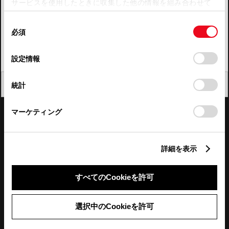
サービスを使用したときに収集した他の情報を組み合わせて
使用することがあります。当ウェブサイトの使用を続行する
四国
同
とCookie(クッキー)に同意したこととなります。
必須
意
九州・沖縄
の
「すべてのCookieを許可」をクリックすることで、お客様の
FAQ・お問い合わせ
選
デバイスにすべてのCookie(クッキー)が保存されることに同
設定情報
択
意したことになります。Cookie(クッキー)のオプトアウト、
設定の変更、同意を撤回したりするにあたっては、当社の
関連サイト
閉じる
統計
「
Cookie（クッキー）情報の取り扱いについて
」をご覧くだ
さい。
関連サービス
マーケティング
公式SNS
詳細を表示
LINE
X
Facebook
YouTube
Instagram
すべてのCookieを許可
トヨタイムズ
選択中のCookieを許可
TOYOTA Mail Magazine