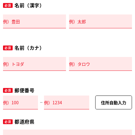
名前（漢字）
必須
名前（カナ）
必須
郵便番号
必須
住所自動入力
都道府県
必須