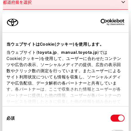
市区町村名
必須
当ウェブサイトはCookie(クッキー)を使用します。
当ウェブサイト(
toyota.jp
、
manual.toyota.jp
)では
Cookie(クッキー)を使用して、ユーザーに合わせたコンテン
ツや広告の表示、ソーシャルメディアの提供、広告の表示回
丁目番地
必須
数やクリック数の測定を行っています。またユーザーによる
サイト利用状況についても情報を収集し、ソーシャルメディ
アや広告配信、データ解析の各パートナーと共有していま
す。各パートナーは、ここで収集された情報とユーザーが各
パートナーに提供した他の情報、ユーザーが各パートナーの
サービスを使用したときに収集した他の情報を組み合わせて
使用することがあります。当ウェブサイトの使用を続行する
建物名
任意
同
とCookie(クッキー)に同意したこととなります。
必須
意
の
「すべてのCookieを許可」をクリックすることで、お客様の