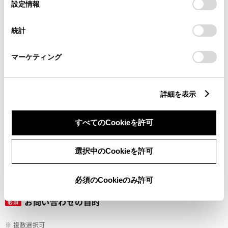
選
デバイスにすべてのCookie(クッキー)が保存されることに同
設定情報
択
意したことになります。Cookie(クッキー)のオプトアウト、
設定の変更、同意を撤回したりするにあたっては、当社の
ご希望の連絡方法
統計
必須
「
Cookie（クッキー）情報の取り扱いについて
」をご覧くだ
さい。
マーケティング
Eメール
電話
詳細を表示
すべてのCookieを許可
メールアドレス
必須
選択中のCookieを許可
必須のCookieのみ許可
お問い合わせの目的
必須
※ 複数選択可