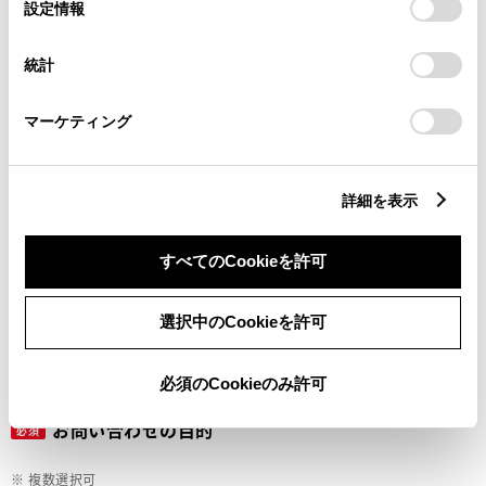
選
デバイスにすべてのCookie(クッキー)が保存されることに同
設定情報
択
意したことになります。Cookie(クッキー)のオプトアウト、
設定の変更、同意を撤回したりするにあたっては、当社の
ご希望の連絡方法
統計
必須
「
Cookie（クッキー）情報の取り扱いについて
」をご覧くだ
さい。
マーケティング
Eメール
電話
詳細を表示
すべてのCookieを許可
メールアドレス
必須
選択中のCookieを許可
必須のCookieのみ許可
お問い合わせの目的
必須
※ 複数選択可