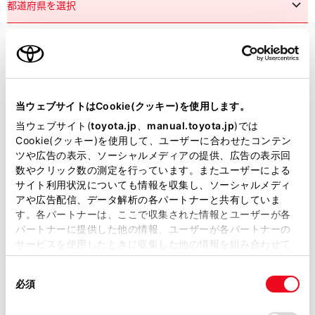
市区町村名
必須
当ウェブサイトはCookie(クッキー)を使用します。
当ウェブサイト(
toyota.jp
、
manual.toyota.jp
)では
Cookie(クッキー)を使用して、ユーザーに合わせたコンテン
ツや広告の表示、ソーシャルメディアの提供、広告の表示回
丁目番地
必須
数やクリック数の測定を行っています。またユーザーによる
サイト利用状況についても情報を収集し、ソーシャルメディ
アや広告配信、データ解析の各パートナーと共有していま
す。各パートナーは、ここで収集された情報とユーザーが各
パートナーに提供した他の情報、ユーザーが各パートナーの
サービスを使用したときに収集した他の情報を組み合わせて
使用することがあります。当ウェブサイトの使用を続行する
建物名
任意
同
とCookie(クッキー)に同意したこととなります。
必須
意
の
「すべてのCookieを許可」をクリックすることで、お客様の