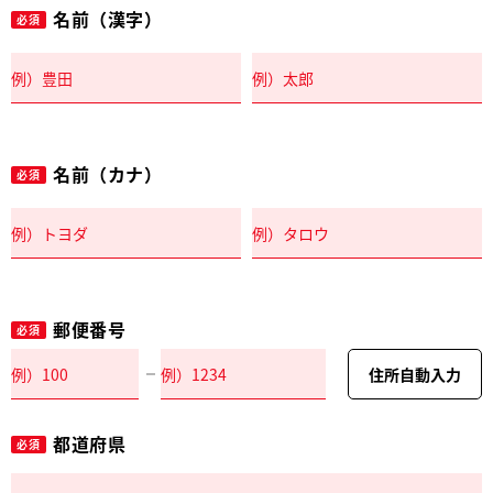
名前（漢字）
必須
名前（カナ）
必須
郵便番号
必須
住所自動入力
都道府県
必須