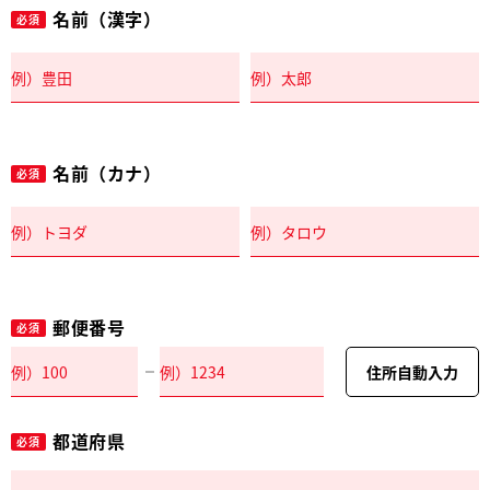
名前（漢字）
必須
名前（カナ）
必須
郵便番号
必須
住所自動入力
都道府県
必須