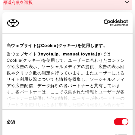
市区町村名
必須
当ウェブサイトはCookie(クッキー)を使用します。
当ウェブサイト(
toyota.jp
、
manual.toyota.jp
)では
Cookie(クッキー)を使用して、ユーザーに合わせたコンテン
ツや広告の表示、ソーシャルメディアの提供、広告の表示回
丁目番地
必須
数やクリック数の測定を行っています。またユーザーによる
サイト利用状況についても情報を収集し、ソーシャルメディ
アや広告配信、データ解析の各パートナーと共有していま
す。各パートナーは、ここで収集された情報とユーザーが各
パートナーに提供した他の情報、ユーザーが各パートナーの
サービスを使用したときに収集した他の情報を組み合わせて
使用することがあります。当ウェブサイトの使用を続行する
建物名
任意
同
とCookie(クッキー)に同意したこととなります。
必須
意
の
「すべてのCookieを許可」をクリックすることで、お客様の