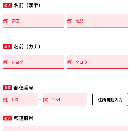
名前（漢字）
必須
名前（カナ）
必須
郵便番号
必須
住所自動入力
都道府県
必須