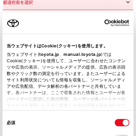
市区町村名
必須
当ウェブサイトはCookie(クッキー)を使用します。
当ウェブサイト(
toyota.jp
、
manual.toyota.jp
)では
Cookie(クッキー)を使用して、ユーザーに合わせたコンテン
ツや広告の表示、ソーシャルメディアの提供、広告の表示回
丁目番地
必須
数やクリック数の測定を行っています。またユーザーによる
サイト利用状況についても情報を収集し、ソーシャルメディ
アや広告配信、データ解析の各パートナーと共有していま
す。各パートナーは、ここで収集された情報とユーザーが各
パートナーに提供した他の情報、ユーザーが各パートナーの
サービスを使用したときに収集した他の情報を組み合わせて
使用することがあります。当ウェブサイトの使用を続行する
建物名
任意
同
とCookie(クッキー)に同意したこととなります。
必須
意
の
「すべてのCookieを許可」をクリックすることで、お客様の