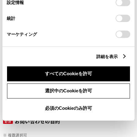
選
デバイスにすべてのCookie(クッキー)が保存されることに同
設定情報
択
意したことになります。Cookie(クッキー)のオプトアウト、
設定の変更、同意を撤回したりするにあたっては、当社の
ご希望の連絡方法
統計
必須
「
Cookie（クッキー）情報の取り扱いについて
」をご覧くだ
さい。
マーケティング
Eメール
電話
詳細を表示
すべてのCookieを許可
メールアドレス
必須
選択中のCookieを許可
必須のCookieのみ許可
お問い合わせの目的
必須
※ 複数選択可