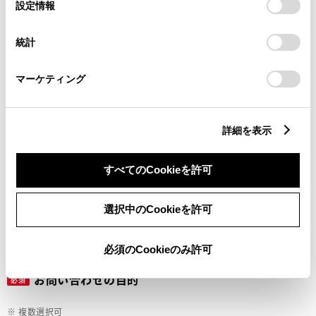
選
デバイスにすべてのCookie(クッキー)が保存されることに同
設定情報
択
意したことになります。Cookie(クッキー)のオプトアウト、
設定の変更、同意を撤回したりするにあたっては、当社の
ご希望の連絡方法
統計
必須
「
Cookie（クッキー）情報の取り扱いについて
」をご覧くだ
さい。
マーケティング
Eメール
電話
詳細を表示
すべてのCookieを許可
メールアドレス
必須
選択中のCookieを許可
必須のCookieのみ許可
お問い合わせの目的
必須
※ 複数選択可