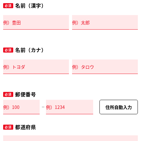
名前（漢字）
必須
名前（カナ）
必須
郵便番号
必須
住所自動入力
都道府県
必須