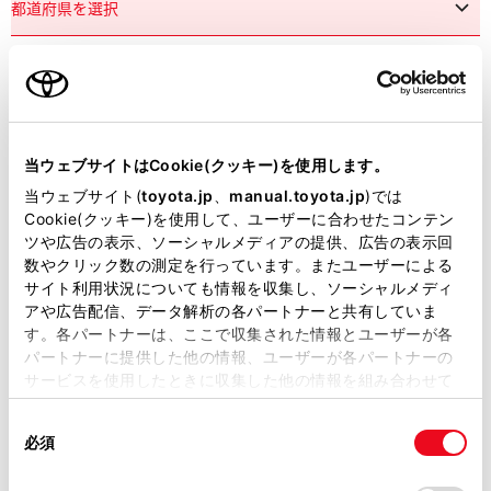
市区町村名
必須
当ウェブサイトはCookie(クッキー)を使用します。
当ウェブサイト(
toyota.jp
、
manual.toyota.jp
)では
Cookie(クッキー)を使用して、ユーザーに合わせたコンテン
ツや広告の表示、ソーシャルメディアの提供、広告の表示回
丁目番地
必須
数やクリック数の測定を行っています。またユーザーによる
サイト利用状況についても情報を収集し、ソーシャルメディ
アや広告配信、データ解析の各パートナーと共有していま
す。各パートナーは、ここで収集された情報とユーザーが各
パートナーに提供した他の情報、ユーザーが各パートナーの
サービスを使用したときに収集した他の情報を組み合わせて
使用することがあります。当ウェブサイトの使用を続行する
建物名
任意
同
とCookie(クッキー)に同意したこととなります。
必須
意
の
「すべてのCookieを許可」をクリックすることで、お客様の