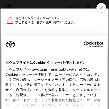
TOYOTA
検索
メニュ
ログイン
現在地を取得できませんでした。
ラインアップ
オーナーサポート
トピックス
該当する地域・都道府県をお選びください。
トヨタ認定中古車
メニュー
北海道
未設定
お気に入り
保存した見積り
閲覧履歴
東北
当ウェブサイトはCookie(クッキー)を使用します。
関東
申し訳ございません。
当ウェブサイト(
toyota.jp
、
manual.toyota.jp
)では
Cookie(クッキー)を使用して、ユーザーに合わせたコンテン
中部
何らかの問題が発生しました。
ツや広告の表示、ソーシャルメディアの提供、広告の表示回
数やクリック数の測定を行っています。またユーザーによる
恐れ入りますが、しばらく経ってから
サイト利用状況についても情報を収集し、ソーシャルメディ
近畿
アや広告配信、データ解析の各パートナーと共有していま
再度、お試し下さい。
す。各パートナーは、ここで収集された情報とユーザーが各
中国
パートナーに提供した他の情報、ユーザーが各パートナーの