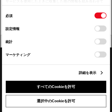
サービスを使用したときに収集した他の情報を組み合わせて
使用することがあります。当ウェブサイトの使用を続行する
四国
同
とCookie(クッキー)に同意したこととなります。
必須
意
九州・沖縄
の
「すべてのCookieを許可」をクリックすることで、お客様の
FAQ・お問い合わせ
選
デバイスにすべてのCookie(クッキー)が保存されることに同
設定情報
択
意したことになります。Cookie(クッキー)のオプトアウト、
設定の変更、同意を撤回したりするにあたっては、当社の
関連サイト
閉じる
統計
「
Cookie（クッキー）情報の取り扱いについて
」をご覧くだ
さい。
関連サービス
マーケティング
公式SNS
詳細を表示
LINE
X
Facebook
YouTube
Instagram
すべてのCookieを許可
トヨタイムズ
選択中のCookieを許可
TOYOTA Mail Magazine