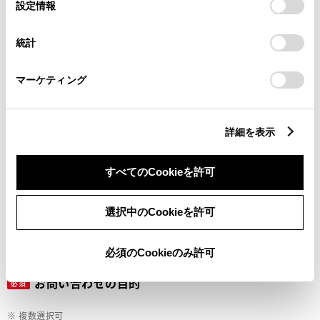
選
デバイスにすべてのCookie(クッキー)が保存されることに同
設定情報
択
意したことになります。Cookie(クッキー)のオプトアウト、
設定の変更、同意を撤回したりするにあたっては、当社の
ご希望の連絡方法
統計
必須
「
Cookie（クッキー）情報の取り扱いについて
」をご覧くだ
さい。
マーケティング
Eメール
電話
詳細を表示
すべてのCookieを許可
メールアドレス
必須
選択中のCookieを許可
必須のCookieのみ許可
お問い合わせの目的
必須
※ 複数選択可