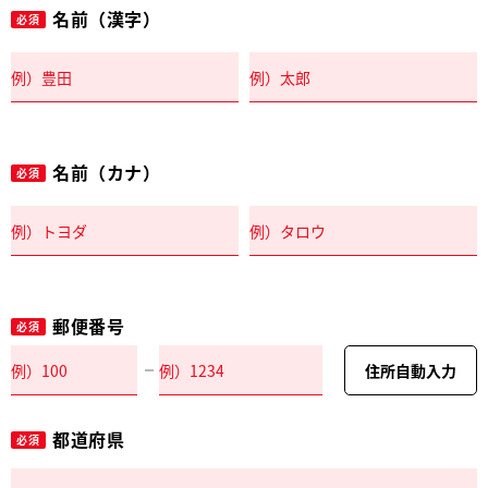
名前（漢字）
必須
名前（カナ）
必須
郵便番号
必須
住所自動入力
都道府県
必須