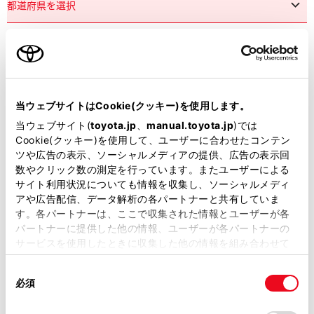
市区町村名
必須
当ウェブサイトはCookie(クッキー)を使用します。
当ウェブサイト(
toyota.jp
、
manual.toyota.jp
)では
Cookie(クッキー)を使用して、ユーザーに合わせたコンテン
ツや広告の表示、ソーシャルメディアの提供、広告の表示回
丁目番地
必須
数やクリック数の測定を行っています。またユーザーによる
サイト利用状況についても情報を収集し、ソーシャルメディ
アや広告配信、データ解析の各パートナーと共有していま
す。各パートナーは、ここで収集された情報とユーザーが各
パートナーに提供した他の情報、ユーザーが各パートナーの
サービスを使用したときに収集した他の情報を組み合わせて
使用することがあります。当ウェブサイトの使用を続行する
建物名
任意
同
とCookie(クッキー)に同意したこととなります。
必須
意
の
「すべてのCookieを許可」をクリックすることで、お客様の