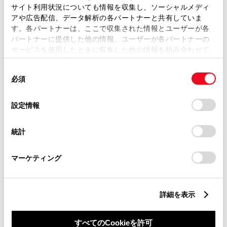
サイト利用状況についても情報を収集し、ソーシャルメディ
アや広告配信、データ解析の各パートナーと共有していま
す。各パートナーは、ここで収集された情報とユーザーが各
パートナーに提供した他の情報、ユーザーが各パートナーの
サービスを使用したときに収集した他の情報を組み合わせて
丁目番地
必須
使用することがあります。当ウェブサイトの使用を続行する
同
とCookie(クッキー)に同意したこととなります。
必須
意
の
「すべてのCookieを許可」をクリックすることで、お客様の
選
デバイスにすべてのCookie(クッキー)が保存されることに同
設定情報
択
意したことになります。Cookie(クッキー)のオプトアウト、
設定の変更、同意を撤回したりするにあたっては、当社の
建物名
任意
統計
「
Cookie（クッキー）情報の取り扱いについて
」をご覧くだ
さい。
マーケティング
詳細を表示
ご希望の連絡方法
必須
すべてのCookieを許可
Eメール