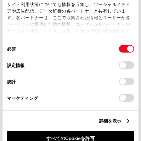
サイト利用状況についても情報を収集し、ソーシャルメディ
アや広告配信、データ解析の各パートナーと共有していま
す。各パートナーは、ここで収集された情報とユーザーが各
パートナーに提供した他の情報、ユーザーが各パートナーの
サービスを使用したときに収集した他の情報を組み合わせて
丁目番地
必須
使用することがあります。当ウェブサイトの使用を続行する
同
とCookie(クッキー)に同意したこととなります。
必須
意
の
「すべてのCookieを許可」をクリックすることで、お客様の
選
デバイスにすべてのCookie(クッキー)が保存されることに同
設定情報
択
意したことになります。Cookie(クッキー)のオプトアウト、
設定の変更、同意を撤回したりするにあたっては、当社の
建物名
任意
統計
「
Cookie（クッキー）情報の取り扱いについて
」をご覧くだ
さい。
マーケティング
詳細を表示
ご希望の連絡方法
必須
すべてのCookieを許可
Eメール