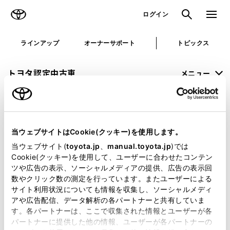
TOYOTA
検索
メニュ
ログイン
ラインアップ
オーナーサポート
トピックス
トヨタ認定中古車
メニュー
未設定
お気に入り
保存した見積り
閲覧履歴
当ウェブサイトはCookie(クッキー)を使用します。
申し訳ございません。
当ウェブサイト(
toyota.jp
、
manual.toyota.jp
)では
Cookie(クッキー)を使用して、ユーザーに合わせたコンテン
何らかの問題が発生しました。
ツや広告の表示、ソーシャルメディアの提供、広告の表示回
数やクリック数の測定を行っています。またユーザーによる
恐れ入りますが、しばらく経ってから
サイト利用状況についても情報を収集し、ソーシャルメディ
アや広告配信、データ解析の各パートナーと共有していま
再度、お試し下さい。
す。各パートナーは、ここで収集された情報とユーザーが各
パートナーに提供した他の情報、ユーザーが各パートナーの