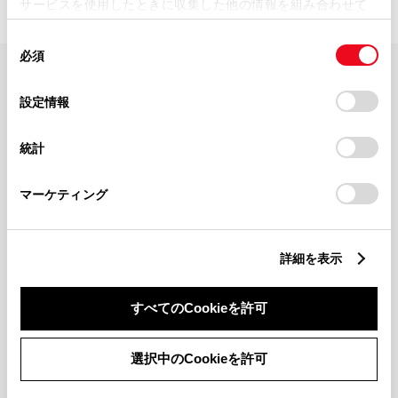
サービスを使用したときに収集した他の情報を組み合わせて
使用することがあります。当ウェブサイトの使用を続行する
同
とCookie(クッキー)に同意したこととなります。
必須
意
の
「すべてのCookieを許可」をクリックすることで、お客様の
FAQ・お問い合わせ
選
デバイスにすべてのCookie(クッキー)が保存されることに同
設定情報
択
意したことになります。Cookie(クッキー)のオプトアウト、
設定の変更、同意を撤回したりするにあたっては、当社の
関連サイト
統計
「
Cookie（クッキー）情報の取り扱いについて
」をご覧くだ
さい。
関連サービス
マーケティング
公式SNS
詳細を表示
LINE
X
Facebook
YouTube
Instagram
すべてのCookieを許可
トヨタイムズ
選択中のCookieを許可
TOYOTA Mail Magazine