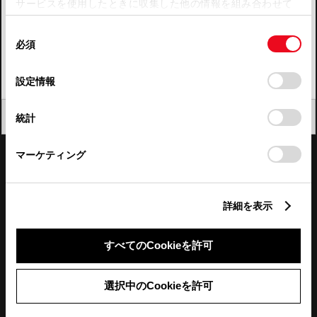
サービスを使用したときに収集した他の情報を組み合わせて
使用することがあります。当ウェブサイトの使用を続行する
四国
同
とCookie(クッキー)に同意したこととなります。
必須
意
九州・沖縄
の
「すべてのCookieを許可」をクリックすることで、お客様の
FAQ・お問い合わせ
選
デバイスにすべてのCookie(クッキー)が保存されることに同
設定情報
択
意したことになります。Cookie(クッキー)のオプトアウト、
設定の変更、同意を撤回したりするにあたっては、当社の
関連サイト
閉じる
統計
「
Cookie（クッキー）情報の取り扱いについて
」をご覧くだ
さい。
関連サービス
マーケティング
公式SNS
詳細を表示
LINE
X
Facebook
YouTube
Instagram
すべてのCookieを許可
トヨタイムズ
選択中のCookieを許可
TOYOTA Mail Magazine