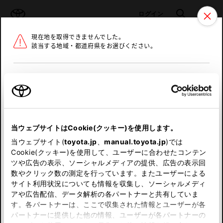
TOYOTA
検索
メニュ
ログイン
現在地を取得できませんでした。
ラインアップ
オーナーサポート
トピックス
該当する地域・都道府県をお選びください。
トヨタ認定中古車
メニュー
北海道
未設定
お気に入り
保存した見積り
閲覧履歴
東北
当ウェブサイトはCookie(クッキー)を使用します。
関東
申し訳ございません。
当ウェブサイト(
toyota.jp
、
manual.toyota.jp
)では
Cookie(クッキー)を使用して、ユーザーに合わせたコンテン
中部
何らかの問題が発生しました。
ツや広告の表示、ソーシャルメディアの提供、広告の表示回
数やクリック数の測定を行っています。またユーザーによる
恐れ入りますが、しばらく経ってから
サイト利用状況についても情報を収集し、ソーシャルメディ
近畿
アや広告配信、データ解析の各パートナーと共有していま
再度、お試し下さい。
す。各パートナーは、ここで収集された情報とユーザーが各
中国
パートナーに提供した他の情報、ユーザーが各パートナーの