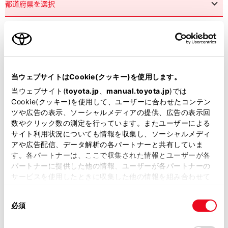
市区町村名
必須
当ウェブサイトはCookie(クッキー)を使用します。
当ウェブサイト(
toyota.jp
、
manual.toyota.jp
)では
Cookie(クッキー)を使用して、ユーザーに合わせたコンテン
ツや広告の表示、ソーシャルメディアの提供、広告の表示回
丁目番地
必須
数やクリック数の測定を行っています。またユーザーによる
サイト利用状況についても情報を収集し、ソーシャルメディ
アや広告配信、データ解析の各パートナーと共有していま
す。各パートナーは、ここで収集された情報とユーザーが各
パートナーに提供した他の情報、ユーザーが各パートナーの
サービスを使用したときに収集した他の情報を組み合わせて
使用することがあります。当ウェブサイトの使用を続行する
建物名
任意
同
とCookie(クッキー)に同意したこととなります。
必須
意
の
「すべてのCookieを許可」をクリックすることで、お客様の