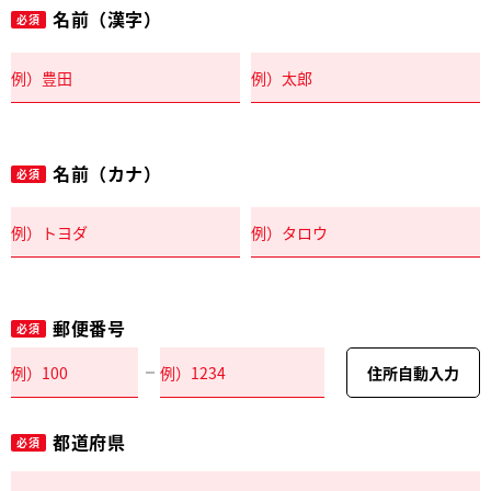
名前（漢字）
必須
名前（カナ）
必須
郵便番号
必須
住所自動入力
都道府県
必須