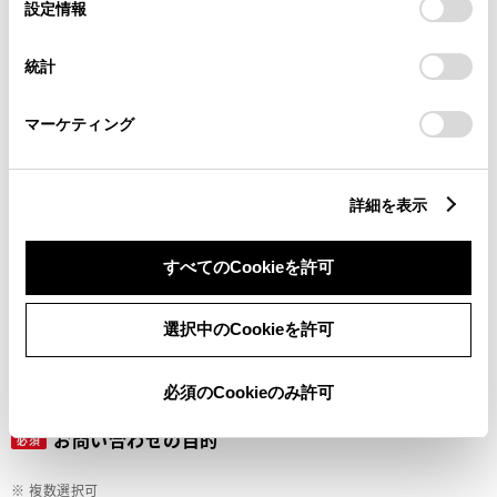
選
デバイスにすべてのCookie(クッキー)が保存されることに同
設定情報
択
意したことになります。Cookie(クッキー)のオプトアウト、
設定の変更、同意を撤回したりするにあたっては、当社の
ご希望の連絡方法
統計
必須
「
Cookie（クッキー）情報の取り扱いについて
」をご覧くだ
さい。
マーケティング
Eメール
電話
詳細を表示
すべてのCookieを許可
メールアドレス
必須
選択中のCookieを許可
必須のCookieのみ許可
お問い合わせの目的
必須
※ 複数選択可