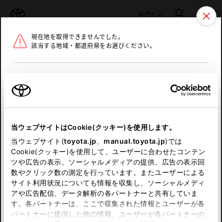
TOYOTA
検索
メニュ
ログイン
現在地を取得できませんでした。
ラインアップ
オーナーサポート
トピックス
該当する地域・都道府県をお選びください。
トヨタ認定中古車
メニュー
北海道
未設定
お気に入り
保存した見積り
閲覧履歴
東北
当ウェブサイトはCookie(クッキー)を使用します。
関東
申し訳ございません。
当ウェブサイト(
toyota.jp
、
manual.toyota.jp
)では
Cookie(クッキー)を使用して、ユーザーに合わせたコンテン
中部
何らかの問題が発生しました。
ツや広告の表示、ソーシャルメディアの提供、広告の表示回
数やクリック数の測定を行っています。またユーザーによる
恐れ入りますが、しばらく経ってから
サイト利用状況についても情報を収集し、ソーシャルメディ
近畿
アや広告配信、データ解析の各パートナーと共有していま
再度、お試し下さい。
す。各パートナーは、ここで収集された情報とユーザーが各
中国
パートナーに提供した他の情報、ユーザーが各パートナーの