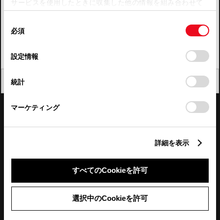
サービスを使用したときに収集した他の情報を組み合わせて
使用することがあります。当ウェブサイトの使用を続行する
四国
同
とCookie(クッキー)に同意したこととなります。
必須
意
九州・沖縄
の
「すべてのCookieを許可」をクリックすることで、お客様の
FAQ・お問い合わせ
選
デバイスにすべてのCookie(クッキー)が保存されることに同
設定情報
択
意したことになります。Cookie(クッキー)のオプトアウト、
設定の変更、同意を撤回したりするにあたっては、当社の
関連サイト
閉じる
統計
「
Cookie（クッキー）情報の取り扱いについて
」をご覧くだ
さい。
関連サービス
マーケティング
公式SNS
詳細を表示
LINE
X
Facebook
YouTube
Instagram
すべてのCookieを許可
トヨタイムズ
選択中のCookieを許可
TOYOTA Mail Magazine