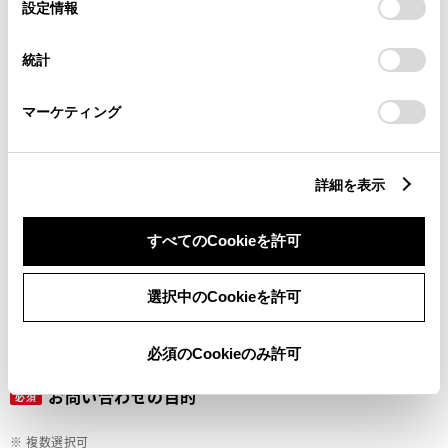
選
デバイスにすべてのCookie(クッキー)が保存されることに同
設定情報
択
意したことになります。Cookie(クッキー)のオプトアウト、
設定の変更、同意を撤回したりするにあたっては、当社の
ご希望の連絡方法
統計
必須
「
Cookie（クッキー）情報の取り扱いについて
」をご覧くだ
さい。
マーケティング
Eメール
電話
詳細を表示
すべてのCookieを許可
メールアドレス
必須
選択中のCookieを許可
必須のCookieのみ許可
お問い合わせの目的
必須
※ 複数選択可