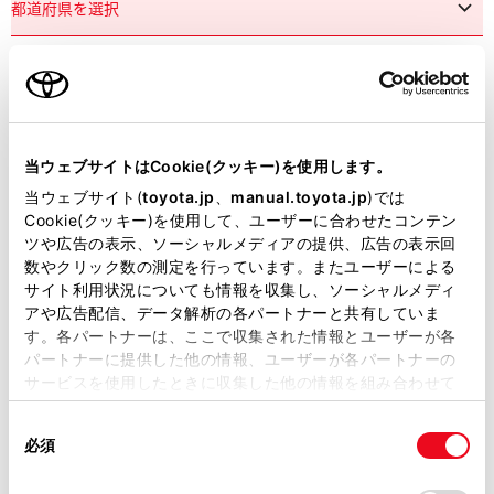
市区町村名
必須
当ウェブサイトはCookie(クッキー)を使用します。
当ウェブサイト(
toyota.jp
、
manual.toyota.jp
)では
Cookie(クッキー)を使用して、ユーザーに合わせたコンテン
ツや広告の表示、ソーシャルメディアの提供、広告の表示回
丁目番地
必須
数やクリック数の測定を行っています。またユーザーによる
サイト利用状況についても情報を収集し、ソーシャルメディ
アや広告配信、データ解析の各パートナーと共有していま
す。各パートナーは、ここで収集された情報とユーザーが各
パートナーに提供した他の情報、ユーザーが各パートナーの
サービスを使用したときに収集した他の情報を組み合わせて
使用することがあります。当ウェブサイトの使用を続行する
建物名
任意
同
とCookie(クッキー)に同意したこととなります。
必須
意
の
「すべてのCookieを許可」をクリックすることで、お客様の