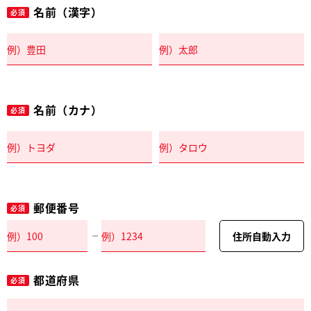
名前（漢字）
必須
名前（カナ）
必須
郵便番号
必須
住所自動入力
都道府県
必須