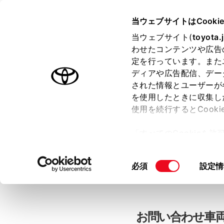
当ウェブサイトはCooki
TOYOTA
当ウェブサイト(
toyota.
わせたコンテンツや広告
色のついた項目
は必須です。
色のついた項目
中古車：お問
定を行っています。また
ディアや広告配信、デー
された情報とユーザーが
を使用したときに収集し
お客さま情報の入力
使用を続行するとCook
「すべてのCookieを
ー)が保存されることに同
「TOYOTAアカウン
更、同意を撤回したりす
同
必須
設定情
て
」をご覧ください。
意
の
選
択
お問い合わせ車