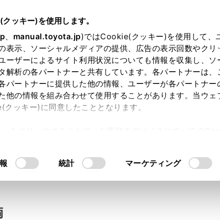
e(クッキー)を使用します。
jp
、
manual.toyota.jp
)ではCookie(クッキー)を使用して
の表示、ソーシャルメディアの提供、広告の表示回数やクリ
い合わせ
ユーザーによるサイト利用状況についても情報を収集し、ソ
タ解析の各パートナーと共有しています。各パートナーは、
各パートナーに提供した他の情報、ユーザーが各パートナー
た他の情報を組み合わせて使用することがあります。当ウェ
入力内容のご確認
ie(クッキー)に同意したこととなります。
許可」をクリックすることで、お客様のデバイスにすべてのCook
意したことになります。Cookie(クッキー)のオプトアウト
ト」取得済みの方は、ログインするとお客さま情報の入力を省
るにあたっては、当社の「
Cookie（クッキー）情報の取り
報
統計
マーケティング
ログインして
両