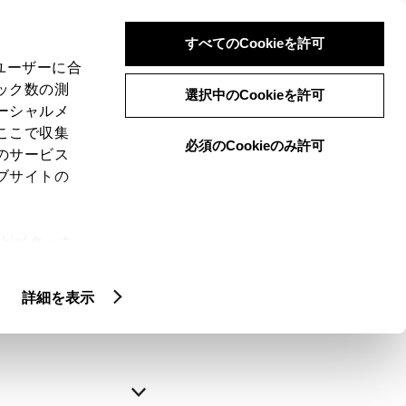
すべてのCookieを許可
、ユーザーに合
ック数の測
選択中のCookieを許可
ーシャルメ
ここで収集
必須のCookieのみ許可
のサービス
ブサイトの
申込みの完了
ie(クッキ
、設定の変
略できます。
扱いについ
詳細を表示
自動入力
新規登録