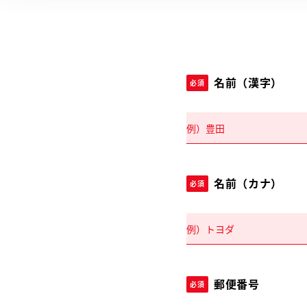
名前（漢字）
必須
名前（カナ）
必須
郵便番号
必須