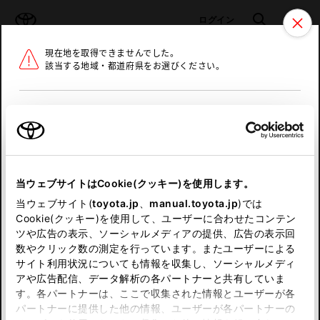
TOYOTA
検索
メニュ
ログイン
現在地を取得できませんでした。
ラインアップ
オーナーサポート
トピックス
該当する地域・都道府県をお選びください。
トヨタ認定中古車
メニュー
北海道
未設定
お気に入り
保存した見積り
閲覧履歴
東北
当ウェブサイトはCookie(クッキー)を使用します。
関東
申し訳ございません。
当ウェブサイト(
toyota.jp
、
manual.toyota.jp
)では
Cookie(クッキー)を使用して、ユーザーに合わせたコンテン
中部
何らかの問題が発生しました。
ツや広告の表示、ソーシャルメディアの提供、広告の表示回
数やクリック数の測定を行っています。またユーザーによる
恐れ入りますが、しばらく経ってから
サイト利用状況についても情報を収集し、ソーシャルメディ
近畿
アや広告配信、データ解析の各パートナーと共有していま
再度、お試し下さい。
す。各パートナーは、ここで収集された情報とユーザーが各
中国
パートナーに提供した他の情報、ユーザーが各パートナーの