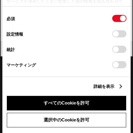
サービスを使用したときに収集した他の情報を組み合わせて
使用することがあります。当ウェブサイトの使用を続行する
四国
同
とCookie(クッキー)に同意したこととなります。
必須
意
九州・沖縄
の
「すべてのCookieを許可」をクリックすることで、お客様の
FAQ・お問い合わせ
選
デバイスにすべてのCookie(クッキー)が保存されることに同
設定情報
択
意したことになります。Cookie(クッキー)のオプトアウト、
設定の変更、同意を撤回したりするにあたっては、当社の
関連サイト
閉じる
統計
「
Cookie（クッキー）情報の取り扱いについて
」をご覧くだ
さい。
関連サービス
マーケティング
公式SNS
詳細を表示
LINE
X
Facebook
YouTube
Instagram
すべてのCookieを許可
トヨタイムズ
選択中のCookieを許可
TOYOTA Mail Magazine