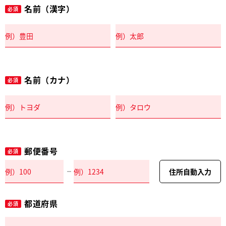
名前（漢字）
必須
名前（カナ）
必須
郵便番号
必須
住所自動入力
都道府県
必須