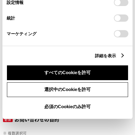
選
デバイスにすべてのCookie(クッキー)が保存されることに同
設定情報
択
意したことになります。Cookie(クッキー)のオプトアウト、
設定の変更、同意を撤回したりするにあたっては、当社の
ご希望の連絡方法
統計
必須
「
Cookie（クッキー）情報の取り扱いについて
」をご覧くだ
さい。
マーケティング
Eメール
電話
詳細を表示
すべてのCookieを許可
メールアドレス
必須
選択中のCookieを許可
必須のCookieのみ許可
お問い合わせの目的
必須
※ 複数選択可