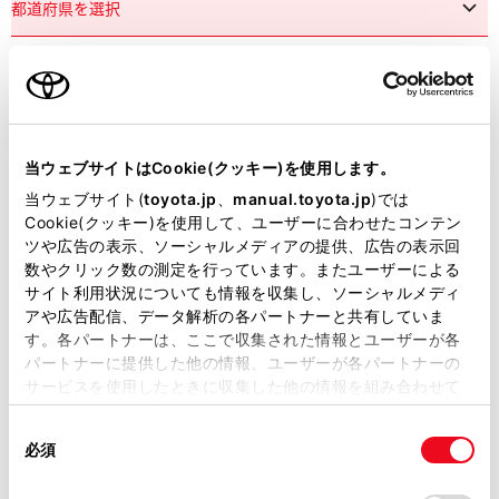
市区町村名
必須
当ウェブサイトはCookie(クッキー)を使用します。
当ウェブサイト(
toyota.jp
、
manual.toyota.jp
)では
Cookie(クッキー)を使用して、ユーザーに合わせたコンテン
ツや広告の表示、ソーシャルメディアの提供、広告の表示回
丁目番地
必須
数やクリック数の測定を行っています。またユーザーによる
サイト利用状況についても情報を収集し、ソーシャルメディ
アや広告配信、データ解析の各パートナーと共有していま
す。各パートナーは、ここで収集された情報とユーザーが各
パートナーに提供した他の情報、ユーザーが各パートナーの
サービスを使用したときに収集した他の情報を組み合わせて
使用することがあります。当ウェブサイトの使用を続行する
建物名
任意
同
とCookie(クッキー)に同意したこととなります。
必須
意
の
「すべてのCookieを許可」をクリックすることで、お客様の