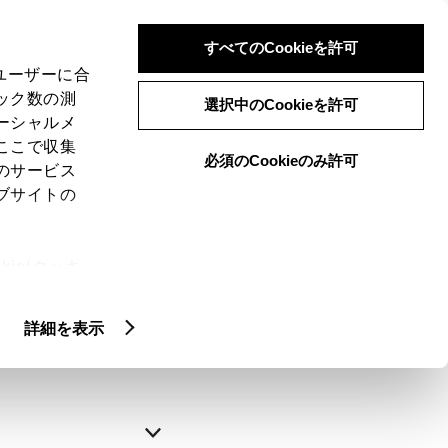
すべてのCookieを許可
、ユーザーに合
ック数の測
選択中のCookieを許可
ーシャルメ
ここで収集
必須のCookieのみ許可
のサービス
ブサイトの
申込みの完了
ie(クッキ
、設定の変
略できます。
扱いについ
詳細を表示
自動入力
新規登録