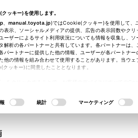
e(クッキー)を使用します。
jp
、
manual.toyota.jp
)ではCookie(クッキー)を使用して
の表示、ソーシャルメディアの提供、広告の表示回数やクリ
い合わせ
ユーザーによるサイト利用状況についても情報を収集し、ソ
タ解析の各パートナーと共有しています。各パートナーは、
各パートナーに提供した他の情報、ユーザーが各パートナー
た他の情報を組み合わせて使用することがあります。当ウェ
入力内容のご確認
ie(クッキー)に同意したこととなります。
許可」をクリックすることで、お客様のデバイスにすべてのCook
意したことになります。Cookie(クッキー)のオプトアウト
ト」取得済みの方は、ログインするとお客さま情報の入力を省
るにあたっては、当社の「
Cookie（クッキー）情報の取り
報
統計
マーケティング
ログインして
両