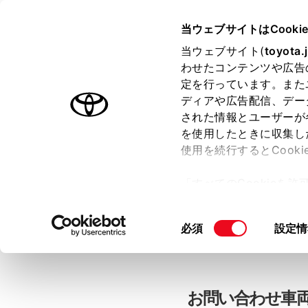
当ウェブサイトはCooki
TOYOTA
当ウェブサイト(
toyota.
わせたコンテンツや広告
色のついた項目
は必須です。
色のついた項目
中古車：お問
定を行っています。また
ディアや広告配信、デー
された情報とユーザーが
を使用したときに収集し
お客さま情報の入力
使用を続行するとCook
「すべてのCookieを
ー)が保存されることに同
「TOYOTAアカウン
更、同意を撤回したりす
同
必須
設定情
て
」をご覧ください。
意
の
選
択
お問い合わせ車