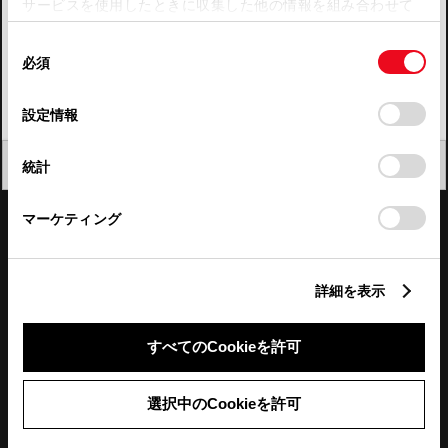
サービスを使用したときに収集した他の情報を組み合わせて
使用することがあります。当ウェブサイトの使用を続行する
四国
同
とCookie(クッキー)に同意したこととなります。
必須
意
九州・沖縄
の
「すべてのCookieを許可」をクリックすることで、お客様の
FAQ・お問い合わせ
選
デバイスにすべてのCookie(クッキー)が保存されることに同
設定情報
択
意したことになります。Cookie(クッキー)のオプトアウト、
設定の変更、同意を撤回したりするにあたっては、当社の
関連サイト
閉じる
統計
「
Cookie（クッキー）情報の取り扱いについて
」をご覧くだ
さい。
関連サービス
マーケティング
公式SNS
詳細を表示
LINE
X
Facebook
YouTube
Instagram
すべてのCookieを許可
トヨタイムズ
選択中のCookieを許可
TOYOTA Mail Magazine