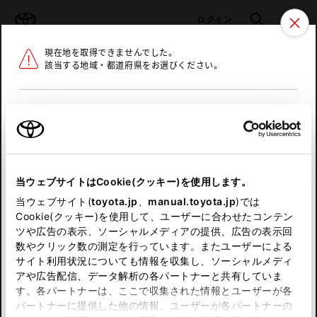
TOYOTA
検索
メニュ
ログイン
現在地を取得できませんでした。
ラインアップ
オーナーサポート
トピックス
該当する地域・都道府県をお選びください。
トヨタ認定中古車
メニュー
北海道
未設定
お気に入り
保存した見積り
閲覧履歴
東北
当ウェブサイトはCookie(クッキー)を使用します。
関東
申し訳ございません。
当ウェブサイト(
toyota.jp
、
manual.toyota.jp
)では
Cookie(クッキー)を使用して、ユーザーに合わせたコンテン
中部
何らかの問題が発生しました。
ツや広告の表示、ソーシャルメディアの提供、広告の表示回
数やクリック数の測定を行っています。またユーザーによる
恐れ入りますが、しばらく経ってから
サイト利用状況についても情報を収集し、ソーシャルメディ
近畿
アや広告配信、データ解析の各パートナーと共有していま
再度、お試し下さい。
す。各パートナーは、ここで収集された情報とユーザーが各
中国
パートナーに提供した他の情報、ユーザーが各パートナーの