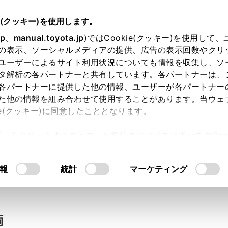
e(クッキー)を使用します。
jp
、
manual.toyota.jp
)ではCookie(クッキー)を使用して
の表示、ソーシャルメディアの提供、広告の表示回数やクリ
い合わせ
ユーザーによるサイト利用状況についても情報を収集し、ソ
タ解析の各パートナーと共有しています。各パートナーは、
各パートナーに提供した他の情報、ユーザーが各パートナー
た他の情報を組み合わせて使用することがあります。当ウェ
入力内容のご確認
ie(クッキー)に同意したこととなります。
許可」をクリックすることで、お客様のデバイスにすべてのCook
意したことになります。Cookie(クッキー)のオプトアウト
ト」取得済みの方は、ログインするとお客さま情報の入力を省
るにあたっては、当社の「
Cookie（クッキー）情報の取り
報
統計
マーケティング
ログインして
両