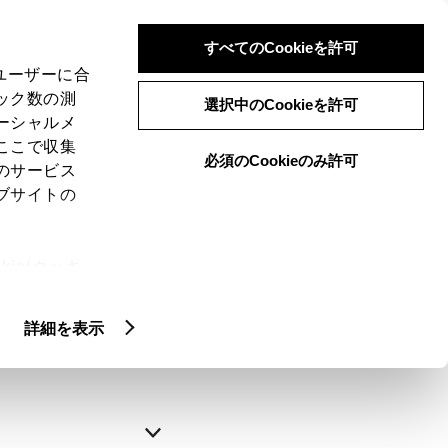
すべてのCookieを許可
、ユーザーに合
ック数の測
選択中のCookieを許可
ーシャルメ
ここで収集
必須のCookieのみ許可
のサービス
ブサイトの
申込みの完了
ie(クッキ
、設定の変
略できます。
扱いについ
詳細を表示
自動入力
新規登録