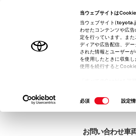
当ウェブサイトはCooki
TOYOTA
当ウェブサイト(
toyota.
わせたコンテンツや広告
色のついた項目
は必須です。
色のついた項目
中古車：お問
定を行っています。また
ディアや広告配信、デー
された情報とユーザーが
を使用したときに収集し
お客さま情報の入力
使用を続行するとCook
「すべてのCookieを
ー)が保存されることに同
「TOYOTAアカウン
更、同意を撤回したりす
同
必須
設定情
て
」をご覧ください。
意
の
選
択
お問い合わせ車