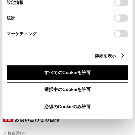
選
デバイスにすべてのCookie(クッキー)が保存されることに同
設定情報
択
意したことになります。Cookie(クッキー)のオプトアウト、
設定の変更、同意を撤回したりするにあたっては、当社の
ご希望の連絡方法
統計
必須
「
Cookie（クッキー）情報の取り扱いについて
」をご覧くだ
さい。
マーケティング
Eメール
電話
詳細を表示
すべてのCookieを許可
メールアドレス
必須
選択中のCookieを許可
必須のCookieのみ許可
お問い合わせの目的
必須
※ 複数選択可