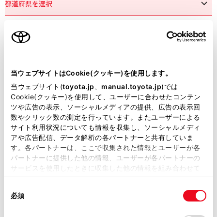
市区町村名
必須
当ウェブサイトはCookie(クッキー)を使用します。
当ウェブサイト(
toyota.jp
、
manual.toyota.jp
)では
Cookie(クッキー)を使用して、ユーザーに合わせたコンテン
ツや広告の表示、ソーシャルメディアの提供、広告の表示回
丁目番地
必須
数やクリック数の測定を行っています。またユーザーによる
サイト利用状況についても情報を収集し、ソーシャルメディ
アや広告配信、データ解析の各パートナーと共有していま
す。各パートナーは、ここで収集された情報とユーザーが各
パートナーに提供した他の情報、ユーザーが各パートナーの
サービスを使用したときに収集した他の情報を組み合わせて
使用することがあります。当ウェブサイトの使用を続行する
建物名
任意
同
とCookie(クッキー)に同意したこととなります。
必須
意
の
「すべてのCookieを許可」をクリックすることで、お客様の