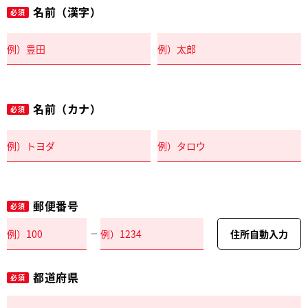
名前（漢字）
必須
名前（カナ）
必須
郵便番号
必須
住所自動入力
都道府県
必須