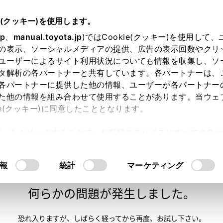
e(クッキー)を使用します。
jp
、
manual.toyota.jp
)ではCookie(クッキー)を使用して
の表示、ソーシャルメディアの提供、広告の表示回数やクリ
ユーザーによるサイト利用状況についても情報を収集し、ソ
タ解析の各パートナーと共有しています。各パートナーは、
各パートナーに提供した他の情報、ユーザーが各パートナー
た他の情報を組み合わせて使用することがあります。当ウェ
い方
オンライン購入
お気に入り
保存した見積り
ie(クッキー)に同意したこととなります。
許可」をクリックすることで、お客様のデバイスにすべてのCook
意したことになります。Cookie(クッキー)のオプトアウト
るにあたっては、当社の「
Cookie（クッキー）情報の取り
報
統計
マーケティング
申し訳ございません。
何らかの問題が発生しました。
恐れ入りますが、しばらく経ってから
再度、お試し下さい。