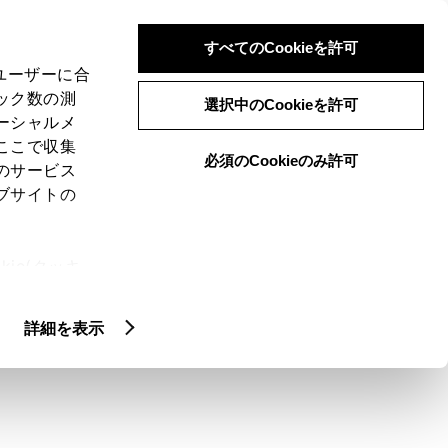
検索
メニュー
ログイン
すべてのCookieを許可
、ユーザーに合
ック数の測
選択中のCookieを許可
ーシャルメ
ここで収集
必須のCookieのみ許可
メニュー
のサービス
ブサイトの
閲覧履歴
お住まいの地域
未設定
ie(クッキ
、設定の変
扱いについ
詳細を表示