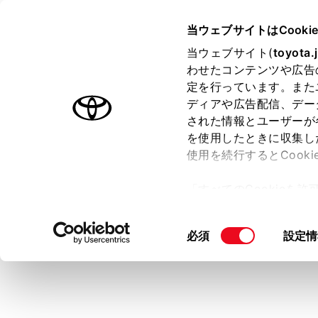
TOYOTA
当ウェブサイトはCooki
当ウェブサイト(
toyota.
わせたコンテンツや広告
ラインアップ
オーナーサポート
トピックス
定を行っています。また
ディアや広告配信、デー
トヨタ認定中古車
された情報とユーザーが
を使用したときに収集し
中古車を探す
トヨタ認定中古車の魅力
3つの買
使用を続行するとCook
「すべてのCookieを
ー)が保存されることに同
更、同意を撤回したりす
同
必須
設定情
て
」をご覧ください。
意
の
選
択