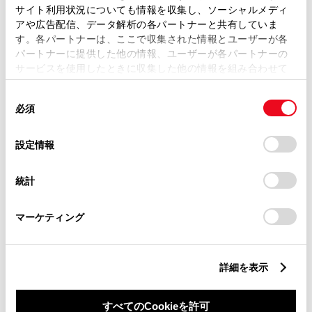
サイト利用状況についても情報を収集し、ソーシャルメディ
アや広告配信、データ解析の各パートナーと共有していま
す。各パートナーは、ここで収集された情報とユーザーが各
パートナーに提供した他の情報、ユーザーが各パートナーの
サービスを使用したときに収集した他の情報を組み合わせて
丁目番地
必須
使用することがあります。当ウェブサイトの使用を続行する
同
とCookie(クッキー)に同意したこととなります。
必須
意
の
「すべてのCookieを許可」をクリックすることで、お客様の
選
デバイスにすべてのCookie(クッキー)が保存されることに同
設定情報
択
意したことになります。Cookie(クッキー)のオプトアウト、
設定の変更、同意を撤回したりするにあたっては、当社の
建物名
任意
統計
「
Cookie（クッキー）情報の取り扱いについて
」をご覧くだ
さい。
マーケティング
詳細を表示
ご希望の連絡方法
必須
すべてのCookieを許可
Eメール