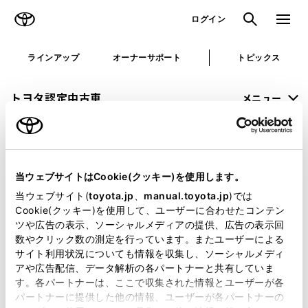
TOYOTA
検索
メニュ
ログイン
ラインアップ
オーナーサポート
トピックス
トヨタ認定中古車
メニュー
未設定
お気に入り
保存した見積り
閲覧履歴
当ウェブサイトはCookie(クッキー)を使用します。
申し訳ございません。
当ウェブサイト(
toyota.jp
、
manual.toyota.jp
)では
Cookie(クッキー)を使用して、ユーザーに合わせたコンテン
何らかの問題が発生しました。
ツや広告の表示、ソーシャルメディアの提供、広告の表示回
数やクリック数の測定を行っています。またユーザーによる
恐れ入りますが、しばらく経ってから
サイト利用状況についても情報を収集し、ソーシャルメディ
アや広告配信、データ解析の各パートナーと共有していま
再度、お試し下さい。
す。各パートナーは、ここで収集された情報とユーザーが各
パートナーに提供した他の情報、ユーザーが各パートナーの