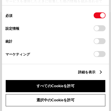
サービスを使用したときに収集した他の情報を組み合わせて
使用することがあります。当ウェブサイトの使用を続行する
同
とCookie(クッキー)に同意したこととなります。
必須
意
の
「すべてのCookieを許可」をクリックすることで、お客様の
FAQ・お問い合わせ
選
デバイスにすべてのCookie(クッキー)が保存されることに同
設定情報
択
意したことになります。Cookie(クッキー)のオプトアウト、
設定の変更、同意を撤回したりするにあたっては、当社の
関連サイト
統計
「
Cookie（クッキー）情報の取り扱いについて
」をご覧くだ
さい。
関連サービス
マーケティング
公式SNS
詳細を表示
LINE
X
Facebook
YouTube
Instagram
すべてのCookieを許可
トヨタイムズ
選択中のCookieを許可
TOYOTA Mail Magazine