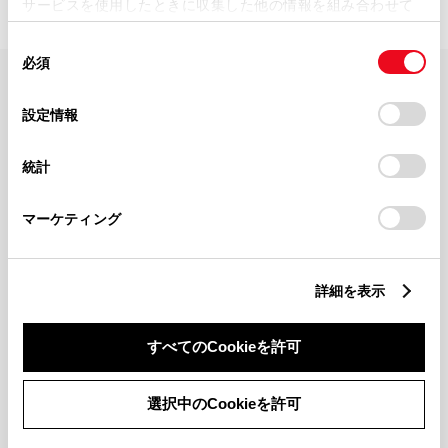
サービスを使用したときに収集した他の情報を組み合わせて
使用することがあります。当ウェブサイトの使用を続行する
同
とCookie(クッキー)に同意したこととなります。
必須
意
の
「すべてのCookieを許可」をクリックすることで、お客様の
FAQ・お問い合わせ
選
デバイスにすべてのCookie(クッキー)が保存されることに同
設定情報
択
意したことになります。Cookie(クッキー)のオプトアウト、
設定の変更、同意を撤回したりするにあたっては、当社の
関連サイト
統計
「
Cookie（クッキー）情報の取り扱いについて
」をご覧くだ
さい。
関連サービス
マーケティング
公式SNS
詳細を表示
LINE
X
Facebook
YouTube
Instagram
すべてのCookieを許可
トヨタイムズ
選択中のCookieを許可
TOYOTA Mail Magazine