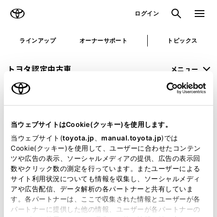
TOYOTA
検索
メニュ
ログイン
ラインアップ
オーナーサポート
トピックス
トヨタ認定中古車
メニュー
未設定
お気に入り
保存した見積り
閲覧履歴
当ウェブサイトはCookie(クッキー)を使用します。
申し訳ございません。
当ウェブサイト(
toyota.jp
、
manual.toyota.jp
)では
Cookie(クッキー)を使用して、ユーザーに合わせたコンテン
何らかの問題が発生しました。
ツや広告の表示、ソーシャルメディアの提供、広告の表示回
数やクリック数の測定を行っています。またユーザーによる
恐れ入りますが、しばらく経ってから
サイト利用状況についても情報を収集し、ソーシャルメディ
アや広告配信、データ解析の各パートナーと共有していま
再度、お試し下さい。
す。各パートナーは、ここで収集された情報とユーザーが各
パートナーに提供した他の情報、ユーザーが各パートナーの