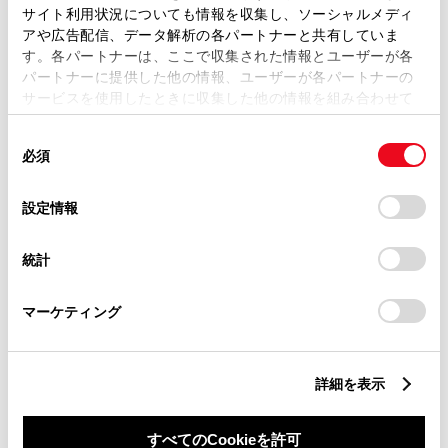
サイト利用状況についても情報を収集し、ソーシャルメディ
アや広告配信、データ解析の各パートナーと共有していま
す。各パートナーは、ここで収集された情報とユーザーが各
パートナーに提供した他の情報、ユーザーが各パートナーの
サービスを使用したときに収集した他の情報を組み合わせて
丁目番地
必須
使用することがあります。当ウェブサイトの使用を続行する
同
とCookie(クッキー)に同意したこととなります。
必須
意
の
「すべてのCookieを許可」をクリックすることで、お客様の
選
デバイスにすべてのCookie(クッキー)が保存されることに同
設定情報
択
意したことになります。Cookie(クッキー)のオプトアウト、
設定の変更、同意を撤回したりするにあたっては、当社の
建物名
任意
統計
「
Cookie（クッキー）情報の取り扱いについて
」をご覧くだ
さい。
マーケティング
詳細を表示
ご希望の連絡方法
必須
すべてのCookieを許可
Eメール