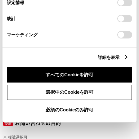
選
デバイスにすべてのCookie(クッキー)が保存されることに同
設定情報
択
意したことになります。Cookie(クッキー)のオプトアウト、
設定の変更、同意を撤回したりするにあたっては、当社の
ご希望の連絡方法
統計
必須
「
Cookie（クッキー）情報の取り扱いについて
」をご覧くだ
さい。
マーケティング
Eメール
電話
詳細を表示
すべてのCookieを許可
メールアドレス
必須
選択中のCookieを許可
必須のCookieのみ許可
お問い合わせの目的
必須
※ 複数選択可