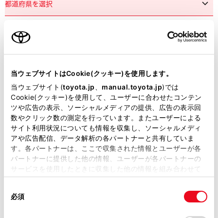
市区町村名
必須
当ウェブサイトはCookie(クッキー)を使用します。
当ウェブサイト(
toyota.jp
、
manual.toyota.jp
)では
Cookie(クッキー)を使用して、ユーザーに合わせたコンテン
ツや広告の表示、ソーシャルメディアの提供、広告の表示回
丁目番地
必須
数やクリック数の測定を行っています。またユーザーによる
サイト利用状況についても情報を収集し、ソーシャルメディ
アや広告配信、データ解析の各パートナーと共有していま
す。各パートナーは、ここで収集された情報とユーザーが各
パートナーに提供した他の情報、ユーザーが各パートナーの
サービスを使用したときに収集した他の情報を組み合わせて
使用することがあります。当ウェブサイトの使用を続行する
建物名
任意
同
とCookie(クッキー)に同意したこととなります。
必須
意
の
「すべてのCookieを許可」をクリックすることで、お客様の