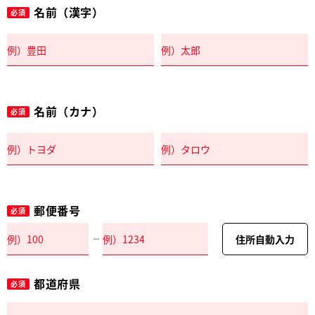
名前（漢字）
必須
名前（カナ）
必須
郵便番号
必須
住所自動入力
都道府県
必須