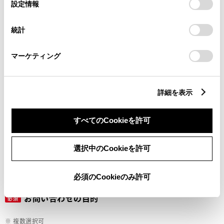
選
デバイスにすべてのCookie(クッキー)が保存されることに同
設定情報
択
意したことになります。Cookie(クッキー)のオプトアウト、
設定の変更、同意を撤回したりするにあたっては、当社の
ご希望の連絡方法
統計
必須
「
Cookie（クッキー）情報の取り扱いについて
」をご覧くだ
さい。
マーケティング
Eメール
電話
詳細を表示
すべてのCookieを許可
メールアドレス
必須
選択中のCookieを許可
必須のCookieのみ許可
お問い合わせの目的
必須
※ 複数選択可