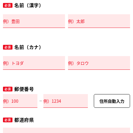
名前（漢字）
必須
名前（カナ）
必須
郵便番号
必須
住所自動入力
都道府県
必須