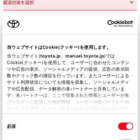
市区町村名
必須
当ウェブサイトはCookie(クッキー)を使用します。
当ウェブサイト(
toyota.jp
、
manual.toyota.jp
)では
Cookie(クッキー)を使用して、ユーザーに合わせたコンテン
ツや広告の表示、ソーシャルメディアの提供、広告の表示回
丁目番地
必須
数やクリック数の測定を行っています。またユーザーによる
サイト利用状況についても情報を収集し、ソーシャルメディ
アや広告配信、データ解析の各パートナーと共有していま
す。各パートナーは、ここで収集された情報とユーザーが各
パートナーに提供した他の情報、ユーザーが各パートナーの
サービスを使用したときに収集した他の情報を組み合わせて
使用することがあります。当ウェブサイトの使用を続行する
建物名
任意
同
とCookie(クッキー)に同意したこととなります。
必須
意
の
「すべてのCookieを許可」をクリックすることで、お客様の