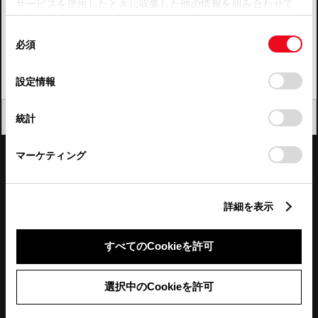
サービスを使用したときに収集した他の情報を組み合わせて
使用することがあります。当ウェブサイトの使用を続行する
四国
同
とCookie(クッキー)に同意したこととなります。
必須
意
九州・沖縄
の
「すべてのCookieを許可」をクリックすることで、お客様の
FAQ・お問い合わせ
選
デバイスにすべてのCookie(クッキー)が保存されることに同
設定情報
択
意したことになります。Cookie(クッキー)のオプトアウト、
設定の変更、同意を撤回したりするにあたっては、当社の
関連サイト
閉じる
統計
「
Cookie（クッキー）情報の取り扱いについて
」をご覧くだ
さい。
関連サービス
マーケティング
公式SNS
詳細を表示
LINE
X
Facebook
YouTube
Instagram
すべてのCookieを許可
トヨタイムズ
選択中のCookieを許可
TOYOTA Mail Magazine