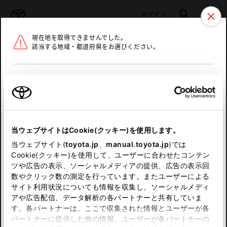
TOYOTA
検索
メニュ
ログイン
現在地を取得できませんでした。
ラインアップ
オーナーサポート
トピックス
該当する地域・都道府県をお選びください。
トヨタ認定中古車
メニュー
北海道
未設定
お気に入り
保存した見積り
閲覧履歴
東北
当ウェブサイトはCookie(クッキー)を使用します。
関東
申し訳ございません。
当ウェブサイト(
toyota.jp
、
manual.toyota.jp
)では
Cookie(クッキー)を使用して、ユーザーに合わせたコンテン
中部
何らかの問題が発生しました。
ツや広告の表示、ソーシャルメディアの提供、広告の表示回
数やクリック数の測定を行っています。またユーザーによる
恐れ入りますが、しばらく経ってから
サイト利用状況についても情報を収集し、ソーシャルメディ
近畿
アや広告配信、データ解析の各パートナーと共有していま
再度、お試し下さい。
す。各パートナーは、ここで収集された情報とユーザーが各
中国
パートナーに提供した他の情報、ユーザーが各パートナーの