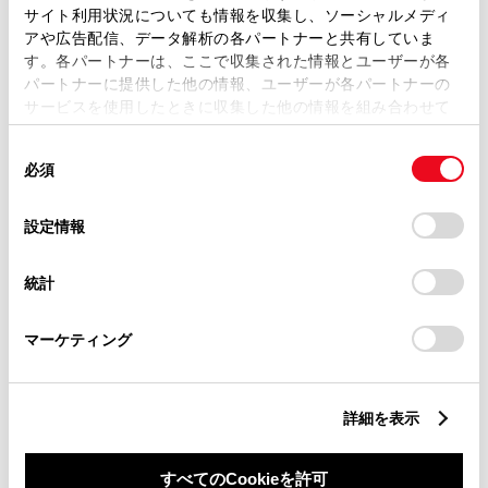
サイト利用状況についても情報を収集し、ソーシャルメディ
アや広告配信、データ解析の各パートナーと共有していま
す。各パートナーは、ここで収集された情報とユーザーが各
パートナーに提供した他の情報、ユーザーが各パートナーの
サービスを使用したときに収集した他の情報を組み合わせて
丁目番地
必須
使用することがあります。当ウェブサイトの使用を続行する
同
とCookie(クッキー)に同意したこととなります。
必須
意
の
「すべてのCookieを許可」をクリックすることで、お客様の
選
デバイスにすべてのCookie(クッキー)が保存されることに同
設定情報
択
意したことになります。Cookie(クッキー)のオプトアウト、
設定の変更、同意を撤回したりするにあたっては、当社の
建物名
任意
統計
「
Cookie（クッキー）情報の取り扱いについて
」をご覧くだ
さい。
マーケティング
詳細を表示
ご希望の連絡方法
必須
すべてのCookieを許可
Eメール