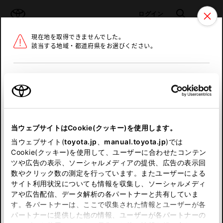
TOYOTA
検索
メニュ
ログイン
現在地を取得できませんでした。
ラインアップ
オーナーサポート
トピックス
該当する地域・都道府県をお選びください。
トヨタ認定中古車
メニュー
北海道
未設定
お気に入り
保存した見積り
閲覧履歴
東北
当ウェブサイトはCookie(クッキー)を使用します。
関東
申し訳ございません。
当ウェブサイト(
toyota.jp
、
manual.toyota.jp
)では
Cookie(クッキー)を使用して、ユーザーに合わせたコンテン
中部
何らかの問題が発生しました。
ツや広告の表示、ソーシャルメディアの提供、広告の表示回
数やクリック数の測定を行っています。またユーザーによる
恐れ入りますが、しばらく経ってから
サイト利用状況についても情報を収集し、ソーシャルメディ
近畿
アや広告配信、データ解析の各パートナーと共有していま
再度、お試し下さい。
す。各パートナーは、ここで収集された情報とユーザーが各
中国
パートナーに提供した他の情報、ユーザーが各パートナーの