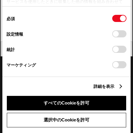
サービスを使用したときに収集した他の情報を組み合わせて
使用することがあります。当ウェブサイトの使用を続行する
四国
同
とCookie(クッキー)に同意したこととなります。
必須
意
九州・沖縄
の
「すべてのCookieを許可」をクリックすることで、お客様の
FAQ・お問い合わせ
選
デバイスにすべてのCookie(クッキー)が保存されることに同
設定情報
択
意したことになります。Cookie(クッキー)のオプトアウト、
設定の変更、同意を撤回したりするにあたっては、当社の
関連サイト
閉じる
統計
「
Cookie（クッキー）情報の取り扱いについて
」をご覧くだ
さい。
関連サービス
マーケティング
公式SNS
詳細を表示
LINE
X
Facebook
YouTube
Instagram
すべてのCookieを許可
トヨタイムズ
選択中のCookieを許可
TOYOTA Mail Magazine