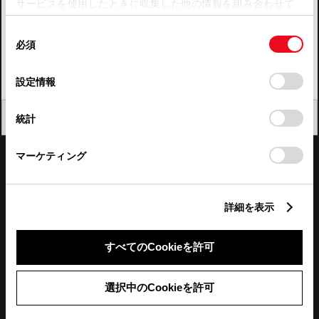
サービスを使用したときに収集した他の情報を組み合わせて
使用することがあります。当ウェブサイトの使用を続行する
四国
同
とCookie(クッキー)に同意したこととなります。
必須
意
九州・沖縄
の
「すべてのCookieを許可」をクリックすることで、お客様の
FAQ・お問い合わせ
選
デバイスにすべてのCookie(クッキー)が保存されることに同
設定情報
択
意したことになります。Cookie(クッキー)のオプトアウト、
設定の変更、同意を撤回したりするにあたっては、当社の
関連サイト
閉じる
統計
「
Cookie（クッキー）情報の取り扱いについて
」をご覧くだ
さい。
関連サービス
マーケティング
公式SNS
詳細を表示
LINE
X
Facebook
YouTube
Instagram
すべてのCookieを許可
トヨタイムズ
選択中のCookieを許可
TOYOTA Mail Magazine