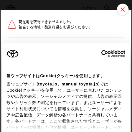
TOYOTA
検索
メニュ
ログイン
現在地を取得できませんでした。
ラインアップ
オーナーサポート
トピックス
該当する地域・都道府県をお選びください。
トヨタ認定中古車
メニュー
北海道
未設定
お気に入り
保存した見積り
閲覧履歴
東北
当ウェブサイトはCookie(クッキー)を使用します。
関東
申し訳ございません。
当ウェブサイト(
toyota.jp
、
manual.toyota.jp
)では
Cookie(クッキー)を使用して、ユーザーに合わせたコンテン
中部
何らかの問題が発生しました。
ツや広告の表示、ソーシャルメディアの提供、広告の表示回
数やクリック数の測定を行っています。またユーザーによる
恐れ入りますが、しばらく経ってから
サイト利用状況についても情報を収集し、ソーシャルメディ
近畿
アや広告配信、データ解析の各パートナーと共有していま
再度、お試し下さい。
す。各パートナーは、ここで収集された情報とユーザーが各
中国
パートナーに提供した他の情報、ユーザーが各パートナーの