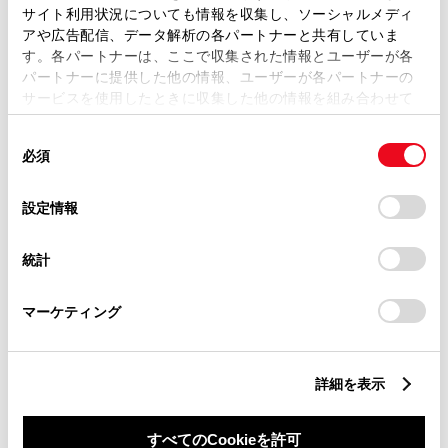
サイト利用状況についても情報を収集し、ソーシャルメディ
アや広告配信、データ解析の各パートナーと共有していま
す。各パートナーは、ここで収集された情報とユーザーが各
パートナーに提供した他の情報、ユーザーが各パートナーの
サービスを使用したときに収集した他の情報を組み合わせて
丁目番地
必須
使用することがあります。当ウェブサイトの使用を続行する
同
とCookie(クッキー)に同意したこととなります。
必須
意
の
「すべてのCookieを許可」をクリックすることで、お客様の
選
デバイスにすべてのCookie(クッキー)が保存されることに同
設定情報
択
意したことになります。Cookie(クッキー)のオプトアウト、
設定の変更、同意を撤回したりするにあたっては、当社の
建物名
任意
統計
「
Cookie（クッキー）情報の取り扱いについて
」をご覧くだ
さい。
マーケティング
詳細を表示
ご希望の連絡方法
必須
すべてのCookieを許可
Eメール