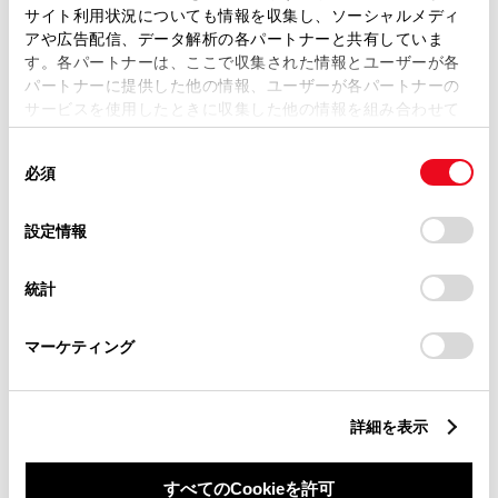
サイト利用状況についても情報を収集し、ソーシャルメディ
アや広告配信、データ解析の各パートナーと共有していま
す。各パートナーは、ここで収集された情報とユーザーが各
パートナーに提供した他の情報、ユーザーが各パートナーの
サービスを使用したときに収集した他の情報を組み合わせて
丁目番地
必須
使用することがあります。当ウェブサイトの使用を続行する
同
とCookie(クッキー)に同意したこととなります。
必須
意
の
「すべてのCookieを許可」をクリックすることで、お客様の
選
デバイスにすべてのCookie(クッキー)が保存されることに同
設定情報
択
意したことになります。Cookie(クッキー)のオプトアウト、
設定の変更、同意を撤回したりするにあたっては、当社の
建物名
任意
統計
「
Cookie（クッキー）情報の取り扱いについて
」をご覧くだ
さい。
マーケティング
詳細を表示
ご希望の連絡方法
必須
すべてのCookieを許可
Eメール