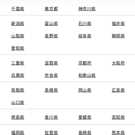
千葉県
東京都
神奈川県
新潟県
富山県
石川県
福井県
山梨県
長野県
岐阜県
静岡県
関連サービス
愛知県
ト
GAZOO
KINTO
三重県
トヨタ中古車オンラインストア
滋賀県
京都府
TOYOTA SHARE
大阪府
ng
クルマ買取
法人向けカーリー
兵庫県
奈良県
和歌山県
トヨタレンタカー
トヨタのau/UQ
鳥取県
島根県
岡山県
広島県
山口県
徳島県
香川県
愛媛県
高知県
TAアカウント利用規約
反社会的勢力に対する基本方針
企業情報
リコール情報
福岡県
佐賀県
長崎県
熊本県
SERVED.