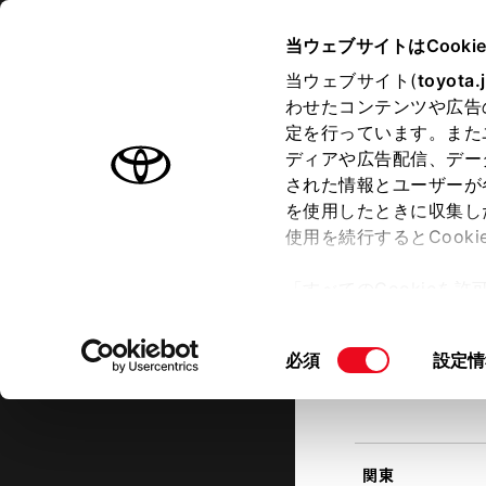
TOYOTA
当ウェブサイトはCooki
当ウェブサイト(
toyota.
わせたコンテンツや広告
ラインアップ
オーナーサポート
トピックス
定を行っています。また
現在地
ディアや広告配信、デー
トヨタ認定中古車
該当す
された情報とユーザーが
を使用したときに収集し
中古車を探す
トヨタ認定中古車の魅力
3つの買
使用を続行するとCook
北海道
「すべてのCookieを
ー)が保存されることに同
更、同意を撤回したりす
同
必須
設定情
て
」をご覧ください。
東北
意
の
選
択
関東