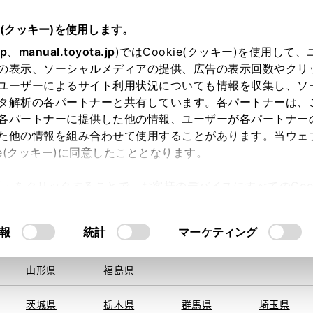
e(クッキー)を使用します。
jp
、
manual.toyota.jp
)ではCookie(クッキー)を使用して
の表示、ソーシャルメディアの提供、広告の表示回数やクリ
ユーザーによるサイト利用状況についても情報を収集し、ソ
を取得できませんでした。
タ解析の各パートナーと共有しています。各パートナーは、
る地域・都道府県をお選びください。
各パートナーに提供した他の情報、ユーザーが各パートナー
た他の情報を組み合わせて使用することがあります。当ウェ
い方
オンライン購入
お気に入り
保存した見積り
ie(クッキー)に同意したこととなります。
旭川
釧路
札幌
帯広
許可」をクリックすることで、お客様のデバイスにすべてのCook
函館
北見
室蘭、苫小
意したことになります。Cookie(クッキー)のオプトアウト
牧、
ひだか
るにあたっては、当社の「
Cookie（クッキー）情報の取り
報
統計
マーケティング
申し訳ございません。
青森県
岩手県
宮城県
秋田県
何らかの問題が発生しました。
山形県
福島県
茨城県
栃木県
群馬県
埼玉県
恐れ入りますが、しばらく経ってから
再度、お試し下さい。