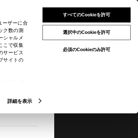
検索
メニュー
ログイン
すべてのCookieを許可
、ユーザーに合
ック数の測
選択中のCookieを許可
ーシャルメ
ここで収集
必須のCookieのみ許可
メニュー
のサービス
ブサイトの
閲覧履歴
お住まいの地域
未設定
ie(クッキ
、設定の変
扱いについ
詳細を表示