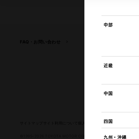
中部
FAQ・お問い合わせ
関連サイト
トヨタ自動車企業サイ
トヨタイムズ
近畿
TOYOTA GAZOO Raci
中国
四国
サイトマップ
サイト利用について
個人情報の取扱いについて
TOYO
©1995-2026 TOYOTA MOTOR CORPORATION. ALL RIGHTS RE
九州・沖縄