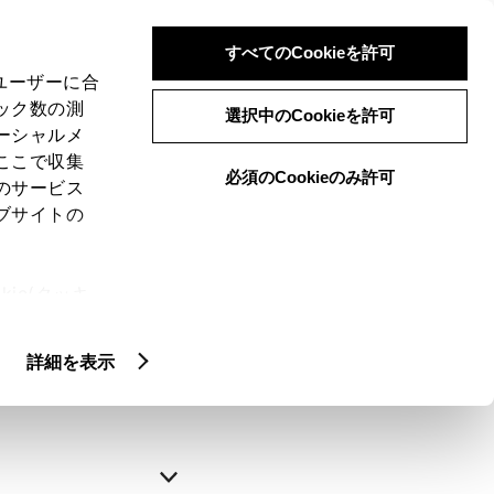
すべてのCookieを許可
、ユーザーに合
ック数の測
選択中のCookieを許可
ーシャルメ
ここで収集
必須のCookieのみ許可
のサービス
ブサイトの
申込みの完了
ie(クッキ
、設定の変
略できます。
扱いについ
詳細を表示
自動入力
新規登録