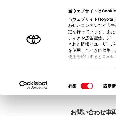
当ウェブサイトはCooki
TOYOTA
当ウェブサイト(
toyota.
わせたコンテンツや広告
色のついた項目
は必須です。
色のついた項目
中古車：お問
定を行っています。また
ディアや広告配信、デー
された情報とユーザーが
を使用したときに収集し
お客さま情報の入力
使用を続行するとCook
「すべてのCookieを
ー)が保存されることに同
「TOYOTAアカウン
更、同意を撤回したりす
同
必須
設定情
て
」をご覧ください。
意
の
選
択
お問い合わせ車