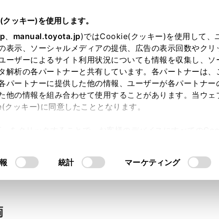
e(クッキー)を使用します。
jp
、
manual.toyota.jp
)ではCookie(クッキー)を使用して
の表示、ソーシャルメディアの提供、広告の表示回数やクリ
い合わせ
ユーザーによるサイト利用状況についても情報を収集し、ソ
タ解析の各パートナーと共有しています。各パートナーは、
各パートナーに提供した他の情報、ユーザーが各パートナー
た他の情報を組み合わせて使用することがあります。当ウェ
入力内容のご確認
ie(クッキー)に同意したこととなります。
許可」をクリックすることで、お客様のデバイスにすべてのCook
意したことになります。Cookie(クッキー)のオプトアウト
ト」取得済みの方は、ログインするとお客さま情報の入力を省
るにあたっては、当社の「
Cookie（クッキー）情報の取り
報
統計
マーケティング
ログインして
両