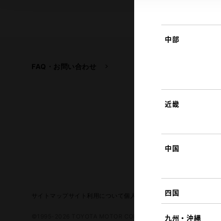
中部
FAQ・お問い合わせ
関連サイト
トヨタ自動車企業サイ
トヨタイムズ
近畿
TOYOTA GAZOO Raci
中国
四国
サイトマップ
サイト利用について
個人情報の取扱いについて
TOYO
©1995-2026 TOYOTA MOTOR CORPORATION. ALL RIGHTS RE
九州・沖縄