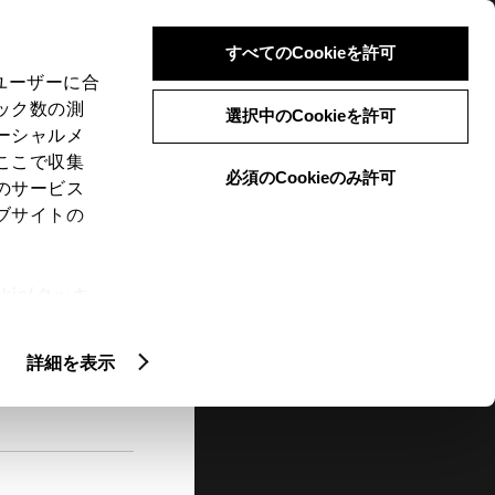
検索
メニュー
ログイン
すべてのCookieを許可
、ユーザーに合
ック数の測
選択中のCookieを許可
ーシャルメ
ここで収集
必須のCookieのみ許可
メニュー
のサービス
ブサイトの
閲覧履歴
お住まいの地域
未設定
ie(クッキ
、設定の変
扱いについ
詳細を表示