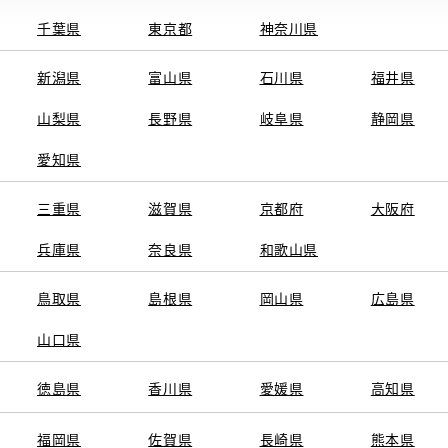
千葉県
東京都
神奈川県
新潟県
富山県
石川県
福井県
山梨県
長野県
岐阜県
静岡県
関連サービス
愛知県
ト
GAZOO
KINTO
三重県
トヨタ中古車オンラインストア
滋賀県
京都府
TOYOTA SHARE
大阪府
ng
クルマ買取
法人向けカーリー
兵庫県
奈良県
和歌山県
トヨタレンタカー
トヨタのau/UQ
鳥取県
島根県
岡山県
広島県
山口県
徳島県
香川県
愛媛県
高知県
TAアカウント利用規約
反社会的勢力に対する基本方針
企業情報
リコール情報
福岡県
佐賀県
長崎県
熊本県
SERVED.