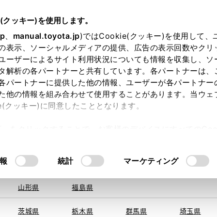
e(クッキー)を使用します。
jp
、
manual.toyota.jp
)ではCookie(クッキー)を使用して
の表示、ソーシャルメディアの提供、広告の表示回数やクリ
ユーザーによるサイト利用状況についても情報を収集し、ソ
を取得できませんでした。
タ解析の各パートナーと共有しています。各パートナーは、
る地域・都道府県をお選びください。
各パートナーに提供した他の情報、ユーザーが各パートナー
た他の情報を組み合わせて使用することがあります。当ウェ
い方
オンライン購入
お気に入り
保存した見積り
ie(クッキー)に同意したこととなります。
旭川
釧路
札幌
帯広
許可」をクリックすることで、お客様のデバイスにすべてのCook
函館
北見
室蘭、苫小
意したことになります。Cookie(クッキー)のオプトアウト
牧、
ひだか
るにあたっては、当社の「
Cookie（クッキー）情報の取り
報
統計
マーケティング
申し訳ございません。
青森県
岩手県
宮城県
秋田県
何らかの問題が発生しました。
山形県
福島県
茨城県
栃木県
群馬県
埼玉県
恐れ入りますが、しばらく経ってから
再度、お試し下さい。