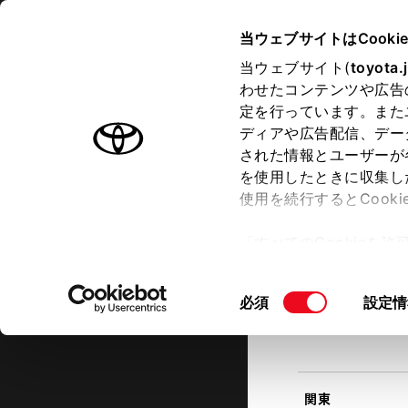
TOYOTA
当ウェブサイトはCooki
当ウェブサイト(
toyota.
わせたコンテンツや広告
ラインアップ
オーナーサポート
トピックス
定を行っています。また
現在地
ディアや広告配信、デー
トヨタ認定中古車
該当す
された情報とユーザーが
を使用したときに収集し
中古車を探す
トヨタ認定中古車の魅力
3つの買
使用を続行するとCook
北海道
「すべてのCookieを
ー)が保存されることに同
更、同意を撤回したりす
同
必須
設定情
て
」をご覧ください。
東北
意
の
選
択
関東