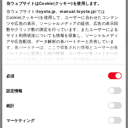
当ウェブサイトはCookie(クッキー)を使用します。
Step3:
当ウェブサイト(
toyota.jp
、
manual.toyota.jp
)では
オンラインで注文
Cookie(クッキー)を使用して、ユーザーに合わせたコンテン
ツや広告の表示、ソーシャルメディアの提供、広告の表示回
買主情報・使用者情報を入力いただき、
数やクリック数の測定を行っています。またユーザーによる
注文します。
サイト利用状況についても情報を収集し、ソーシャルメディ
アや広告配信、データ解析の各パートナーと共有していま
す。各パートナーは、ここで収集された情報とユーザーが各
パートナーに提供した他の情報、ユーザーが各パートナーの
サービスを使用したときに収集した他の情報を組み合わせて
使用することがあります。当ウェブサイトの使用を続行する
同
とCookie(クッキー)に同意したこととなります。
Step4:お支払い
必須
意
の
「すべてのCookieを許可」をクリックすることで、お客様の
お支払い方法は1回払い、2回払い、分割
選
デバイスにすべてのCookie(クッキー)が保存されることに同
払いからお選びいただけます。入金期限
設定情報
択
意したことになります。Cookie(クッキー)のオプトアウト、
までに、決済をお願いします。詳しくは
設定の変更、同意を撤回したりするにあたっては、当社の
下部「注文から納車の流れ」をご確認く
統計
「
Cookie（クッキー）情報の取り扱いについて
」をご覧くだ
ださい。
さい。
マーケティング