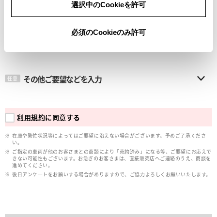
選択中のCookieを許可
メールアドレス
必須
必須のCookieのみ許可
その他ご要望などを入力
任意
利用規約
に同意する
在庫や繁忙状況等によってはご要望に沿えない場合がございます。予めご了承くださ
い。
ご指定の車両が他のお客さまとの商談により「売約済み」になる等、ご要望にお応えで
きない可能性もございます。お急ぎのお客さまは、直接販売店へご連絡のうえ、商談を
進めてください。
後日アンケ―トをお願いする場合がありますので、ご協力よろしくお願いいたします。