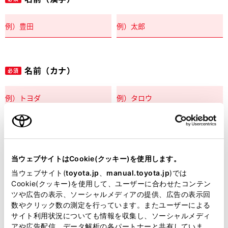
名前（カナ）
必須
郵便番号
必須
当ウェブサイトはCookie(クッキー)を使用します。
住所自動入力
当ウェブサイト(
toyota.jp
、
manual.toyota.jp
)では
Cookie(クッキー)を使用して、ユーザーに合わせたコンテン
都道府県
ツや広告の表示、ソーシャルメディアの提供、広告の表示回
必須
数やクリック数の測定を行っています。またユーザーによる
サイト利用状況についても情報を収集し、ソーシャルメディ
アや広告配信、データ解析の各パートナーと共有していま