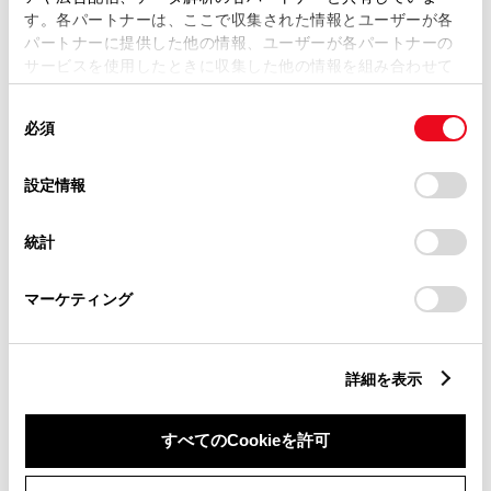
す。各パートナーは、ここで収集された情報とユーザーが各
パートナーに提供した他の情報、ユーザーが各パートナーの
サービスを使用したときに収集した他の情報を組み合わせて
市区町村名
必須
使用することがあります。当ウェブサイトの使用を続行する
同
とCookie(クッキー)に同意したこととなります。
必須
意
の
「すべてのCookieを許可」をクリックすることで、お客様の
選
デバイスにすべてのCookie(クッキー)が保存されることに同
設定情報
択
意したことになります。Cookie(クッキー)のオプトアウト、
丁目番地
必須
設定の変更、同意を撤回したりするにあたっては、当社の
統計
「
Cookie（クッキー）情報の取り扱いについて
」をご覧くだ
さい。
マーケティング
建物名
任意
詳細を表示
すべてのCookieを許可