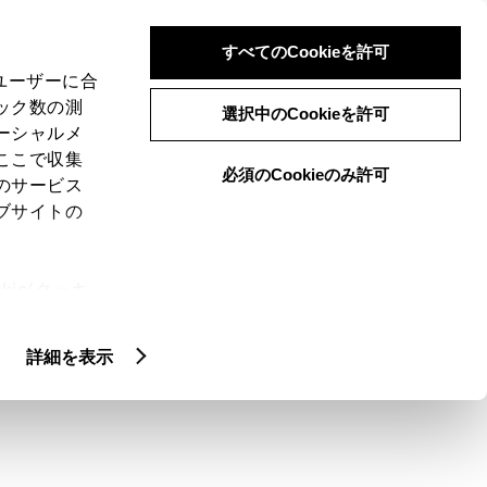
検索
メニュー
ログイン
すべてのCookieを許可
、ユーザーに合
ック数の測
選択中のCookieを許可
ーシャルメ
ここで収集
必須のCookieのみ許可
メニュー
のサービス
ブサイトの
閲覧履歴
お住まいの地域
未設定
ie(クッキ
、設定の変
扱いについ
詳細を表示