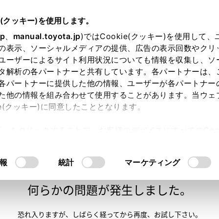
e(クッキー)を使用します。
jp
、
manual.toyota.jp
)ではCookie(クッキー)を使用して
の表示、ソーシャルメディアの提供、広告の表示回数やクリ
ユーザーによるサイト利用状況についても情報を収集し、ソ
タ解析の各パートナーと共有しています。各パートナーは、
各パートナーに提供した他の情報、ユーザーが各パートナー
た他の情報を組み合わせて使用することがあります。当ウェ
い方
オンライン購入
お気に入り
保存した見積り
ie(クッキー)に同意したこととなります。
許可」をクリックすることで、お客様のデバイスにすべてのCook
意したことになります。Cookie(クッキー)のオプトアウト
るにあたっては、当社の「
Cookie（クッキー）情報の取り
報
統計
マーケティング
申し訳ございません。
何らかの問題が発生しました。
恐れ入りますが、しばらく経ってから
再度、お試し下さい。