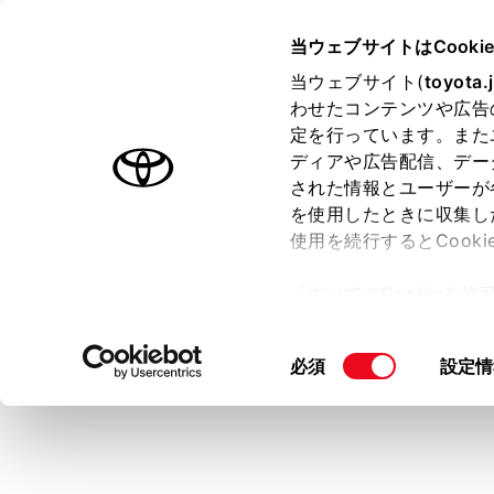
TOYOTA
当ウェブサイトはCooki
当ウェブサイト(
toyota.
わせたコンテンツや広告
ラインアップ
オーナーサポート
トピックス
定を行っています。また
ディアや広告配信、デー
トヨタ認定中古車
された情報とユーザーが
を使用したときに収集し
中古車を探す
トヨタ認定中古車の魅力
3つの買
使用を続行するとCook
「すべてのCookieを
ー)が保存されることに同
更、同意を撤回したりす
同
必須
設定情
て
」をご覧ください。
意
の
選
択