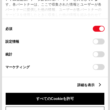
す。各パートナーは、ここで収集された情報とユーザーが各
パートナーに提供した他の情報、ユーザーが各パートナーの
サービスを使用したときに収集した他の情報を組み合わせて
市区町村名
必須
使用することがあります。当ウェブサイトの使用を続行する
同
とCookie(クッキー)に同意したこととなります。
必須
意
の
「すべてのCookieを許可」をクリックすることで、お客様の
選
デバイスにすべてのCookie(クッキー)が保存されることに同
設定情報
択
意したことになります。Cookie(クッキー)のオプトアウト、
丁目番地
必須
設定の変更、同意を撤回したりするにあたっては、当社の
統計
「
Cookie（クッキー）情報の取り扱いについて
」をご覧くだ
さい。
マーケティング
建物名
任意
詳細を表示
すべてのCookieを許可