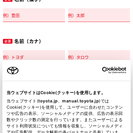
名前（カナ）
必須
郵便番号
必須
当ウェブサイトはCookie(クッキー)を使用します。
住所自動入力
当ウェブサイト(
toyota.jp
、
manual.toyota.jp
)では
Cookie(クッキー)を使用して、ユーザーに合わせたコンテン
都道府県
ツや広告の表示、ソーシャルメディアの提供、広告の表示回
必須
数やクリック数の測定を行っています。またユーザーによる
サイト利用状況についても情報を収集し、ソーシャルメディ
アや広告配信、データ解析の各パートナーと共有していま