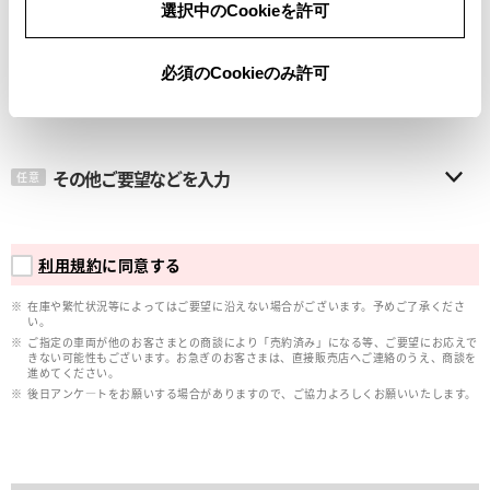
選択中のCookieを許可
メールアドレス
必須
必須のCookieのみ許可
その他ご要望などを入力
任意
利用規約
に同意する
在庫や繁忙状況等によってはご要望に沿えない場合がございます。予めご了承くださ
い。
ご指定の車両が他のお客さまとの商談により「売約済み」になる等、ご要望にお応えで
きない可能性もございます。お急ぎのお客さまは、直接販売店へご連絡のうえ、商談を
進めてください。
後日アンケ―トをお願いする場合がありますので、ご協力よろしくお願いいたします。