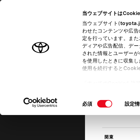
TOYOTA
当ウェブサイトはCooki
当ウェブサイト(
toyota.
わせたコンテンツや広告
ラインアップ
オーナーサポート
トピックス
定を行っています。また
現在地
ディアや広告配信、デー
トヨタ認定中古車
該当す
された情報とユーザーが
を使用したときに収集し
中古車を探す
トヨタ認定中古車の魅力
3つの買
使用を続行するとCook
北海道
「すべてのCookieを
ー)が保存されることに同
更、同意を撤回したりす
同
必須
設定情
て
」をご覧ください。
東北
意
の
選
択
関東