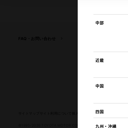
中部
FAQ・お問い合わせ
関連サイト
トヨタ自動車企業サイ
トヨタイムズ
近畿
TOYOTA GAZOO Raci
中国
四国
サイトマップ
サイト利用について
個人情報の取扱いについて
TOYO
©1995-2026 TOYOTA MOTOR CORPORATION. ALL RIGHTS RE
九州・沖縄