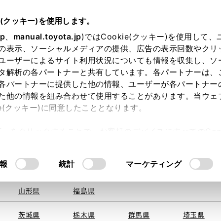
e(クッキー)を使用します。
jp
、
manual.toyota.jp
)ではCookie(クッキー)を使用して
の表示、ソーシャルメディアの提供、広告の表示回数やクリ
ユーザーによるサイト利用状況についても情報を収集し、ソ
を取得できませんでした。
タ解析の各パートナーと共有しています。各パートナーは、
る地域・都道府県をお選びください。
各パートナーに提供した他の情報、ユーザーが各パートナー
た他の情報を組み合わせて使用することがあります。当ウェ
い方
オンライン購入
お気に入り
保存した見積り
ie(クッキー)に同意したこととなります。
旭川
釧路
札幌
帯広
許可」をクリックすることで、お客様のデバイスにすべてのCook
函館
北見
室蘭、苫小
意したことになります。Cookie(クッキー)のオプトアウト
牧、
ひだか
るにあたっては、当社の「
Cookie（クッキー）情報の取り
報
統計
マーケティング
申し訳ございません。
青森県
岩手県
宮城県
秋田県
何らかの問題が発生しました。
山形県
福島県
茨城県
栃木県
群馬県
埼玉県
恐れ入りますが、しばらく経ってから
再度、お試し下さい。