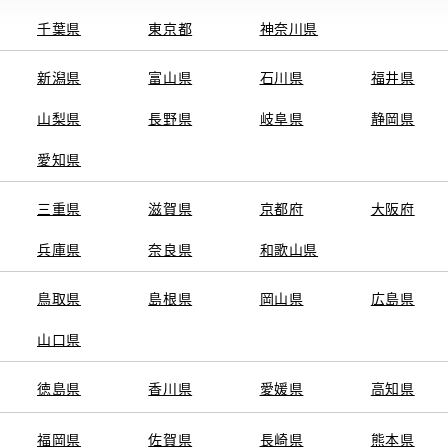
千葉県
東京都
神奈川県
新潟県
富山県
石川県
福井県
山梨県
長野県
岐阜県
静岡県
関連サービス
愛知県
ト
GAZOO
KINTO
三重県
トヨタ中古車オンラインストア
滋賀県
京都府
TOYOTA SHARE
大阪府
ng
クルマ買取
法人向けカーリー
兵庫県
奈良県
和歌山県
トヨタレンタカー
トヨタのau/UQ
鳥取県
島根県
岡山県
広島県
山口県
徳島県
香川県
愛媛県
高知県
TAアカウント利用規約
反社会的勢力に対する基本方針
企業情報
リコール情報
福岡県
佐賀県
長崎県
熊本県
SERVED.