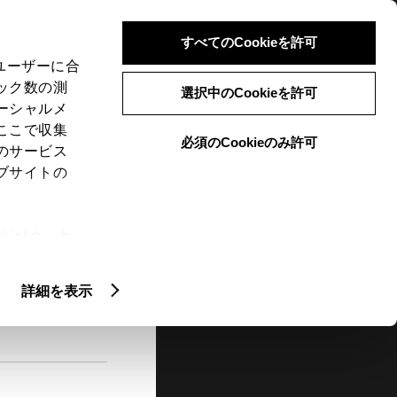
検索
メニュー
ログイン
すべてのCookieを許可
、ユーザーに合
ック数の測
選択中のCookieを許可
ーシャルメ
ここで収集
必須のCookieのみ許可
メニュー
のサービス
ブサイトの
閲覧履歴
お住まいの地域
未設定
ie(クッキ
、設定の変
扱いについ
詳細を表示