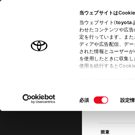
TOYOTA
当ウェブサイトはCooki
当ウェブサイト(
toyota.
わせたコンテンツや広告
ラインアップ
オーナーサポート
トピックス
定を行っています。また
現在地
ディアや広告配信、デー
トヨタ認定中古車
該当す
された情報とユーザーが
を使用したときに収集し
中古車を探す
トヨタ認定中古車の魅力
3つの買
使用を続行するとCook
北海道
「すべてのCookieを
ー)が保存されることに同
更、同意を撤回したりす
同
必須
設定情
て
」をご覧ください。
東北
意
の
選
択
関東