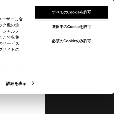
検索
メニュー
ログイン
すべてのCookieを許可
、ユーザーに合
ック数の測
選択中のCookieを許可
ーシャルメ
ここで収集
必須のCookieのみ許可
メニュー
のサービス
ブサイトの
閲覧履歴
お住まいの地域
未設定
ie(クッキ
、設定の変
扱いについ
詳細を表示