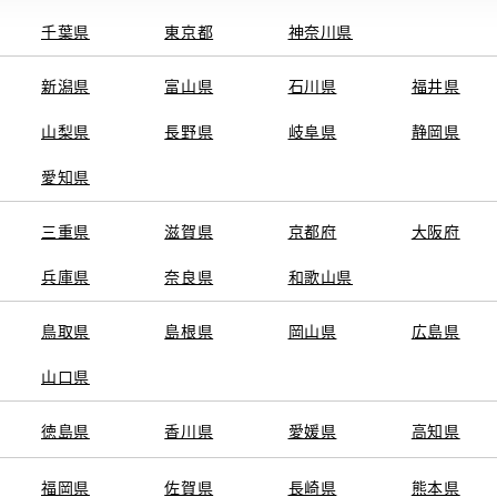
千葉県
東京都
神奈川県
新潟県
富山県
石川県
福井県
山梨県
長野県
岐阜県
静岡県
関連サービス
愛知県
ト
GAZOO
KINTO
三重県
トヨタ中古車オンラインストア
滋賀県
京都府
TOYOTA SHARE
大阪府
ng
クルマ買取
法人向けカーリー
兵庫県
奈良県
和歌山県
トヨタレンタカー
トヨタのau/UQ
鳥取県
島根県
岡山県
広島県
山口県
徳島県
香川県
愛媛県
高知県
TAアカウント利用規約
反社会的勢力に対する基本方針
企業情報
リコール情報
福岡県
佐賀県
長崎県
熊本県
SERVED.