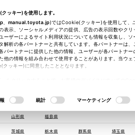
e(クッキー)を使用します。
jp
、
manual.toyota.jp
)ではCookie(クッキー)を使用して
の表示、ソーシャルメディアの提供、広告の表示回数やクリ
ユーザーによるサイト利用状況についても情報を収集し、ソ
を取得できませんでした。
タ解析の各パートナーと共有しています。各パートナーは、
る地域・都道府県をお選びください。
各パートナーに提供した他の情報、ユーザーが各パートナー
た他の情報を組み合わせて使用することがあります。当ウェ
い方
オンライン購入
お気に入り
保存した見積り
ie(クッキー)に同意したこととなります。
旭川
釧路
札幌
帯広
許可」をクリックすることで、お客様のデバイスにすべてのCook
函館
北見
室蘭、苫小
意したことになります。Cookie(クッキー)のオプトアウト
牧、
ひだか
るにあたっては、当社の「
Cookie（クッキー）情報の取り
報
統計
マーケティング
申し訳ございません。
青森県
岩手県
宮城県
秋田県
何らかの問題が発生しました。
山形県
福島県
茨城県
栃木県
群馬県
埼玉県
恐れ入りますが、しばらく経ってから
再度、お試し下さい。