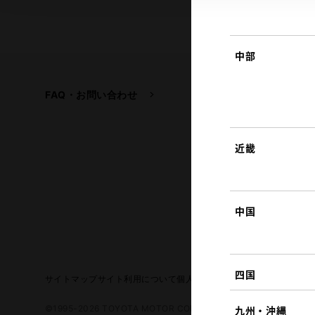
中部
FAQ・お問い合わせ
関連サイト
トヨタ自動車企業サイ
トヨタイムズ
近畿
TOYOTA GAZOO Raci
中国
四国
サイトマップ
サイト利用について
個人情報の取扱いについて
TOYO
©1995-2026 TOYOTA MOTOR CORPORATION. ALL RIGHTS RE
九州・沖縄