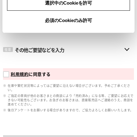
選択中のCookieを許可
メールアドレス
必須
必須のCookieのみ許可
その他ご要望などを入力
任意
利用規約
に同意する
在庫や繁忙状況等によってはご要望に沿えない場合がございます。予めご了承くださ
い。
ご指定の車両が他のお客さまとの商談により「売約済み」になる等、ご要望にお応えで
きない可能性もございます。お急ぎのお客さまは、直接販売店へご連絡のうえ、商談を
進めてください。
後日アンケ―トをお願いする場合がありますので、ご協力よろしくお願いいたします。