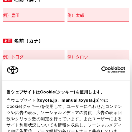
名前（カナ）
必須
郵便番号
必須
当ウェブサイトはCookie(クッキー)を使用します。
住所自動入力
当ウェブサイト(
toyota.jp
、
manual.toyota.jp
)では
Cookie(クッキー)を使用して、ユーザーに合わせたコンテン
都道府県
ツや広告の表示、ソーシャルメディアの提供、広告の表示回
必須
数やクリック数の測定を行っています。またユーザーによる
サイト利用状況についても情報を収集し、ソーシャルメディ
アや広告配信、データ解析の各パートナーと共有していま