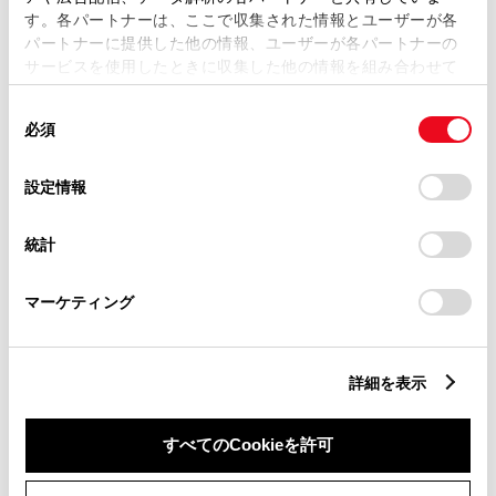
す。各パートナーは、ここで収集された情報とユーザーが各
パートナーに提供した他の情報、ユーザーが各パートナーの
サービスを使用したときに収集した他の情報を組み合わせて
市区町村名
必須
使用することがあります。当ウェブサイトの使用を続行する
同
とCookie(クッキー)に同意したこととなります。
必須
意
の
「すべてのCookieを許可」をクリックすることで、お客様の
選
デバイスにすべてのCookie(クッキー)が保存されることに同
設定情報
択
意したことになります。Cookie(クッキー)のオプトアウト、
丁目番地
必須
設定の変更、同意を撤回したりするにあたっては、当社の
統計
「
Cookie（クッキー）情報の取り扱いについて
」をご覧くだ
さい。
マーケティング
建物名
任意
詳細を表示
すべてのCookieを許可