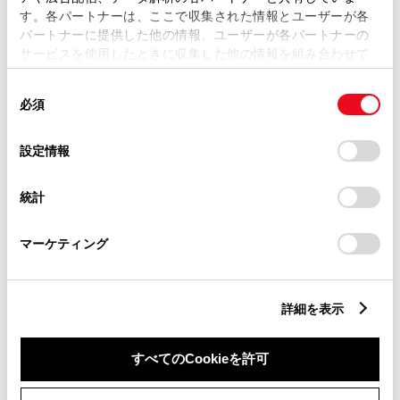
す。各パートナーは、ここで収集された情報とユーザーが各
パートナーに提供した他の情報、ユーザーが各パートナーの
サービスを使用したときに収集した他の情報を組み合わせて
市区町村名
必須
使用することがあります。当ウェブサイトの使用を続行する
同
とCookie(クッキー)に同意したこととなります。
必須
意
の
「すべてのCookieを許可」をクリックすることで、お客様の
選
デバイスにすべてのCookie(クッキー)が保存されることに同
設定情報
択
意したことになります。Cookie(クッキー)のオプトアウト、
丁目番地
必須
設定の変更、同意を撤回したりするにあたっては、当社の
統計
「
Cookie（クッキー）情報の取り扱いについて
」をご覧くだ
さい。
マーケティング
建物名
任意
詳細を表示
すべてのCookieを許可