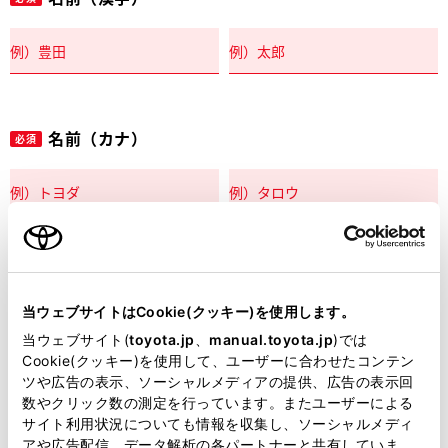
名前（カナ）
必須
郵便番号
必須
当ウェブサイトはCookie(クッキー)を使用します。
住所自動入力
当ウェブサイト(
toyota.jp
、
manual.toyota.jp
)では
Cookie(クッキー)を使用して、ユーザーに合わせたコンテン
都道府県
ツや広告の表示、ソーシャルメディアの提供、広告の表示回
必須
数やクリック数の測定を行っています。またユーザーによる
サイト利用状況についても情報を収集し、ソーシャルメディ
アや広告配信、データ解析の各パートナーと共有していま