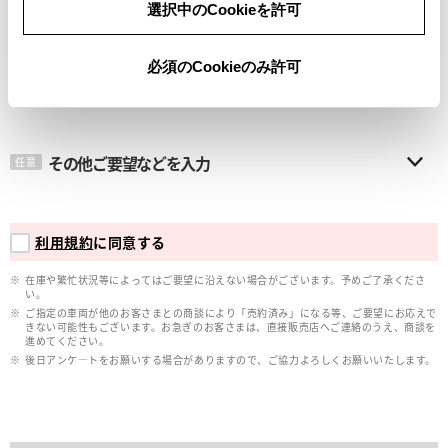
選択中のCookieを許可
メールアドレス
必須
必須のCookieのみ許可
その他ご要望などを入力
任意
利用規約
に同意する
在庫や繁忙状況等によってはご要望に沿えない場合がございます。予めご了承くださ
い。
ご指定の車両が他のお客さまとの商談により「売約済み」になる等、ご要望にお応えで
きない可能性もございます。お急ぎのお客さまは、直接販売店へご連絡のうえ、商談を
進めてください。
後日アンケ―トをお願いする場合がありますので、ご協力よろしくお願いいたします。