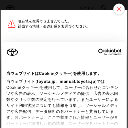
TOYOTA
検索
メニュ
ログイン
現在地を取得できませんでした。
ラインアップ
オーナーサポート
トピックス
該当する地域・都道府県をお選びください。
トヨタ認定中古車
メニュー
北海道
未設定
お気に入り
保存した見積り
閲覧履歴
東北
当ウェブサイトはCookie(クッキー)を使用します。
関東
申し訳ございません。
当ウェブサイト(
toyota.jp
、
manual.toyota.jp
)では
Cookie(クッキー)を使用して、ユーザーに合わせたコンテン
中部
何らかの問題が発生しました。
ツや広告の表示、ソーシャルメディアの提供、広告の表示回
数やクリック数の測定を行っています。またユーザーによる
恐れ入りますが、しばらく経ってから
サイト利用状況についても情報を収集し、ソーシャルメディ
近畿
アや広告配信、データ解析の各パートナーと共有していま
再度、お試し下さい。
す。各パートナーは、ここで収集された情報とユーザーが各
中国
パートナーに提供した他の情報、ユーザーが各パートナーの