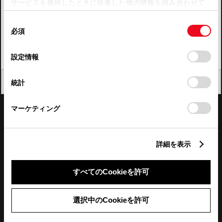
サービスを使用したときに収集した他の情報を組み合わせて
使用することがあります。当ウェブサイトの使用を続行する
四国
同
とCookie(クッキー)に同意したこととなります。
必須
意
九州・沖縄
の
「すべてのCookieを許可」をクリックすることで、お客様の
FAQ・お問い合わせ
選
デバイスにすべてのCookie(クッキー)が保存されることに同
設定情報
択
意したことになります。Cookie(クッキー)のオプトアウト、
設定の変更、同意を撤回したりするにあたっては、当社の
関連サイト
閉じる
統計
「
Cookie（クッキー）情報の取り扱いについて
」をご覧くだ
さい。
関連サービス
マーケティング
公式SNS
詳細を表示
LINE
X
Facebook
YouTube
Instagram
すべてのCookieを許可
トヨタイムズ
選択中のCookieを許可
TOYOTA Mail Magazine